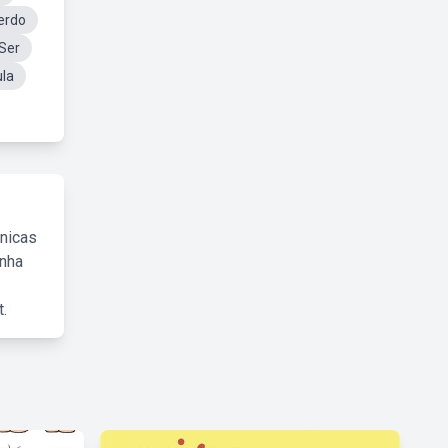
erdo
 Ser
ula
cnicas
inha
.