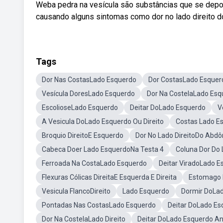
Weba pedra na vesícula são substâncias que se deposi
causando alguns sintomas como dor no lado direito d
Tags
Dor Nas CostasLado Esquerdo
Dor CostasLado Esquer
Vesícula DoresLado Esquerdo
Dor Na CostelaLado Esq
EscolioseLado Esquerdo
Deitar DoLado Esquerdo
V
A Vesicula DoLado Esquerdo Ou Direito
Costas Lado E
Broquio DireitoE Esquerdo
Dor No Lado DireitoDo Abd
Cabeca Doer Lado EsquerdoNa Testa 4
Coluna Dor Do
Ferroada Na CostaLado Esquerdo
Deitar ViradoLado E
Flexuras Cólicas DireitaE Esquerda E Direita
Estomago L
Vesicula FlancoDireito
Lado Esquerdo
Dormir DoLad
Pontadas Nas CostasLado Esquerdo
Deitar DoLado Es
Dor Na CostelaLado Direito
Deitar DoLado Esquerdo A