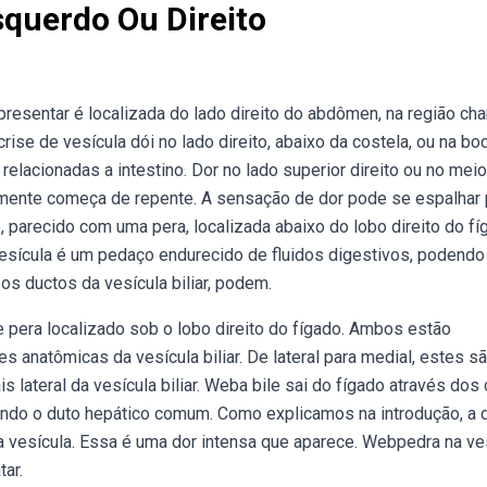
squerdo Ou Direito
presentar é localizada do lado direito do abdômen, na região c
rise de vesícula dói no lado direito, abaixo da costela, ou na bo
lacionadas a intestino. Dor no lado superior direito ou no mei
lmente começa de repente. A sensação de dor pode se espalhar 
 parecido com uma pera, localizada abaixo do lobo direito do fí
vesícula é um pedaço endurecido de fluidos digestivos, podendo
os ductos da vesícula biliar, podem.
 pera localizado sob o lobo direito do fígado. Ambos estão
s anatômicas da vesícula biliar. De lateral para medial, estes s
is lateral da vesícula biliar. Weba bile sai do fígado através dos
mando o duto hepático comum. Como explicamos na introdução, a 
a vesícula. Essa é uma dor intensa que aparece. Webpedra na ve
tar.