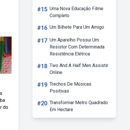
#15
Uma Nova Educação Filme
Completo
#16
Um Bilhete Para Um Amigo
#17
Um Aparelho Possui Um
Resistor Com Determinada
Resistência Elétrica
#18
Two And A Half Men Assistir
Online
#19
Trechos De Músicas
Positivas
os
eba
#20
Transformar Metro Quadrado
or do
Em Hectare