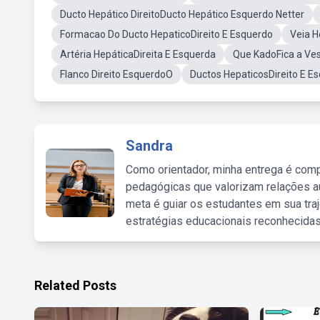
Ducto Hepático DireitoDucto Hepático Esquerdo Netter
Formacao Do Ducto HepaticoDireito E Esquerdo
Veia H
Artéria HepáticaDireita E Esquerda
Que KadoFica a Ves
Flanco Direito EsquerdoO
Ductos HepaticosDireito E E
Sandra
Como orientador, minha entrega é comp
pedagógicas que valorizam relações au
meta é guiar os estudantes em sua traj
estratégias educacionais reconhecidas
Related Posts