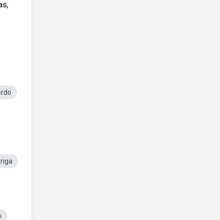
as,
erdo
riga
o