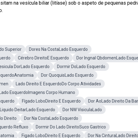
tam na vesícula biliar (litíase) sob o aspeto de pequenas pedr
o.
do Superior
Dores Na CostaLado Esquerdo
uerdo
Cérebro DireitoE Esquerdo
Dor Ingnal QbdomenLado Esqu
esicula DorLado Esquerdo
Dormir DoLado Esquerdo
squerdoAnatomia
Dor QuoquisLado Esquerdo
ômen
Lado Direito E EsquerdoDo Corpo Atividades
 Lado EsquerdoImagens Corpo Humano
squerdo
Fígado LoboDireito E Esquerdo
Dor AoLado Direito Da Bar
iquido DeitarLado Esquerdo
Dor NW VisiculaLado
o Direito
Dor Na CostaLado Esquerdo
querdo Refluxo
Dormir Do Lado DireitoSuco Gastrico
natomia
Figado LoboDireito E Esquerdo
Dor Na CinturaLado Direit