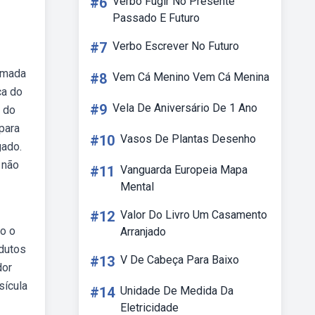
#6
Verbo Fugir No Presente
Passado E Futuro
#7
Verbo Escrever No Futuro
hamada
#8
Vem Cá Menino Vem Cá Menina
ca do
#9
Vela De Aniversário De 1 Ano
o do
para
#10
Vasos De Plantas Desenho
gado.
 não
#11
Vanguarda Europeia Mapa
Mental
#12
Valor Do Livro Um Casamento
ão o
Arranjado
 dutos
#13
V De Cabeça Para Baixo
dor
sícula
#14
Unidade De Medida Da
Eletricidade