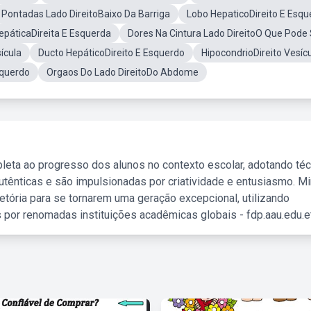
Pontadas Lado DireitoBaixo Da Barriga
Lobo HepaticoDireito E Esqu
epáticaDireita E Esquerda
Dores Na Cintura Lado DireitoO Que Pode
ícula
Ducto HepáticoDireito E Esquerdo
HipocondrioDireito Vesíc
squerdo
Orgaos Do Lado DireitoDo Abdome
leta ao progresso dos alunos no contexto escolar, adotando té
tênticas e são impulsionadas por criatividade e entusiasmo. M
etória para se tornarem uma geração excepcional, utilizando
 por renomadas instituições acadêmicas globais - fdp.aau.edu.et