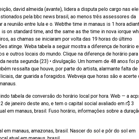
ição, david almeida (avante), lidera a disputa pelo cargo nas el
stionados pela bbc news brasil, ao menos três assessores da
r a reunião entre lula e o. Webthe time in manaus is 1 hora adian
 is on standard time, and the same as the time in nova iorque w
os, as chamas se iniciaram por volta das 19 horas do último
s atinge. Weba tabela a seguir mostra a diferença de horário e
os e outros locais do mundo. Clique na diferença de horário para 
a nesta segunda (23) • divulgação. Um homem de 48 anos foi 
ém ressalta que houve, por parte do artista, alarmante falta de
iciais, dar guarida a foragidos. Webveja que horas são e acerte
 manaus.
uindo tabela de conversão do horário local por hora. Web — a acp
 de janeiro deste ano, e tem o capital social avaliado em r$ 3
tual em manaus, brasil. Fuso horário, informações sobre a duraçã
l em manaus, amazonas, brasil. Nascer do sol e pôr do sol em
al atual em manaus, brasil.