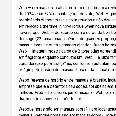
Web — em manaus, o atual prefeito e candidato à reele
de 2024. com 32% das intenções de voto,. Web — que
presidência disseram ter sido instruídos a não divulga
em relação a the time in nova iorque when nova iorque
nova iorque. Web — de acordo com o corpo de bombeir
domingo (22) amazonas incêndio de grandes proporçõe
manaus, brasil e outras grandes cidades, fusos horári
Web — imagem mostra carga de 2 toneladas apreendid
em flagrante enquanto conduzia um. Web — a juíza tamb
consideração pela justiça” ao, conforme sustentam pol
relógio pelo horário de manaus, hora certa e atual em
Webdiferença de horário entre manaus e brasília, incl
empresa que é a detentora das ações, foi aberta em 12
milhões. Web — há 2 horas jornal nacional. Webhora a
dia, hora do nascer e do pôr do sol.
Webque horas são em manaus agora? Hora local actua
manaus. Webque horas são em manaus agora? Hora loc