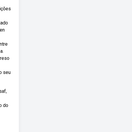
eições
tado
hen
ntre
a.
preso
 o seu
saf,
o do