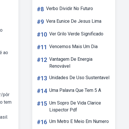
#8
Verbo Dividir No Futuro
#9
Vera Eunice De Jesus Lima
ão
#10
Ver Grilo Verde Significado
#11
Vencemos Mais Um Dia
é ao
#12
Vantagem De Energia
Renovável
#13
Unidades De Uso Sustentavel
#14
Uma Palavra Que Tem 5 A
r/pôr
io tem
#15
Um Sopro De Vida Clarice
Lispector Pdf
asil.
#16
Um Metro E Meio Em Numero