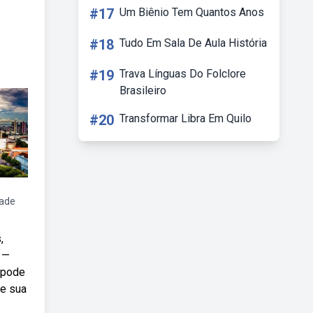
#17
Um Biênio Tem Quantos Anos
#18
Tudo Em Sala De Aula História
#19
Trava Línguas Do Folclore
Brasileiro
#20
Transformar Libra Em Quilo
ade
,
 —
ê pode
re sua