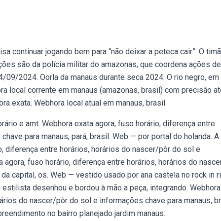
isa continuar jogando bem para “não deixar a peteca cair”. O tim
ções são da polícia militar do amazonas, que coordena ações de
/09/2024. Oorla da manaus durante seca 2024. O rio negro, em
a local corrente em manaus (amazonas, brasil) com precisão at
ora exata. Webhora local atual em manaus, brasil.
rio e amt. Webhora exata agora, fuso horário, diferença entre
 chave para manaus, pará, brasil. Web — por portal do holanda. A
o, diferença entre horários, horários do nascer/pôr do sol e
agora, fuso horário, diferença entre horários, horários do nasce
da capital, os. Web — vestido usado por ana castela no rock in r
o estilista desenhou e bordou à mão a peça, integrando. Webhora
orários do nascer/pôr do sol e informações chave para manaus, br
reendimento no bairro planejado jardim manaus.