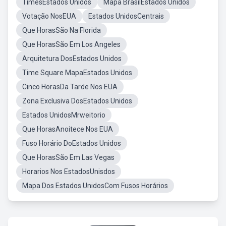
TimesEstados Unidos
Mapa BrasilEstados Unidos
Votação NosEUA
Estados UnidosCentrais
Que HorasSão Na Florida
Que HorasSão Em Los Angeles
Arquitetura DosEstados Unidos
Time Square MapaEstados Unidos
Cinco HorasDa Tarde Nos EUA
Zona Exclusiva DosEstados Unidos
Estados UnidosMrweitorio
Que HorasAnoitece Nos EUA
Fuso Horário DoEstados Unidos
Que HorasSão Em Las Vegas
Horarios Nos EstadosUnisdos
Mapa Dos Estados UnidosCom Fusos Horários