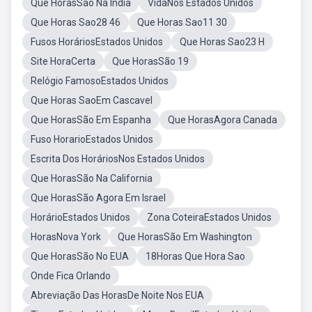
Que HorasSão Na Índia
VidaNos Estados Unidos
Que Horas Sao28 46
Que Horas Sao11 30
Fusos HoráriosEstados Unidos
Que Horas Sao23 H
Site HoraCerta
Que HorasSão 19
Relógio FamosoEstados Unidos
Que Horas SaoEm Cascavel
Que HorasSão Em Espanha
Que HorasAgora Canada
Fuso HorarioEstados Unidos
Escrita Dos HoráriosNos Estados Unidos
Que HorasSão Na California
Que HorasSão Agora Em Israel
HorárioEstados Unidos
Zona CoteiraEstados Unidos
HorasNova York
Que HorasSão Em Washington
Que HorasSão No EUA
18Horas Que Hora Sao
Onde Fica Orlando
Abreviação Das HorasDe Noite Nos EUA