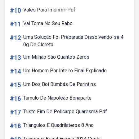
#10
Vales Para Imprimir Pdf
#11
Vai Toma No Seu Rabo
#12
Uma Solução Foi Preparada Dissolvendo-se 4
0g De Cloreto
#13
Um Milhão São Quantos Zeros
#14
Um Homem Por Inteiro Final Explicado
#15
Um Dos Boi Bumbás De Parintins
#16
Tumulo De Napoleão Bonaparte
#17
Triste Fim De Policarpo Quaresma Pdf
#18
Triangulos E Quadrilateros 8 Ano
Travessia Brasil Europa 2024 Costa