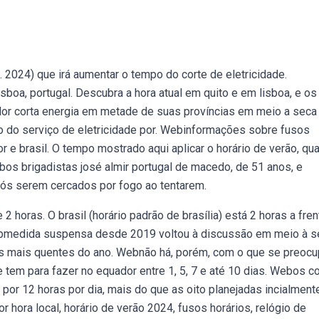
. 2024) que irá aumentar o tempo do corte de eletricidade.
isboa, portugal. Descubra a hora atual em quito e em lisboa, e o
or corta energia em metade de suas províncias em meio a seca
o do serviço de eletricidade por. Webinformações sobre fusos
 e brasil. O tempo mostrado aqui aplicar o horário de verão, qu
os brigadistas josé almir portugal de macedo, de 51 anos, e
após serem cercados por fogo ao tentarem.
2 horas. O brasil (horário padrão de brasília) está 2 horas a fre
Webmedida suspensa desde 2019 voltou à discussão em meio à s
 mais quentes do ano. Webnão há, porém, com o que se preocup
 tem para fazer no equador entre 1, 5, 7 e até 10 dias. Webos c
 por 12 horas por dia, mais do que as oito planejadas incialment
hora local, horário de verão 2024, fusos horários, relógio de