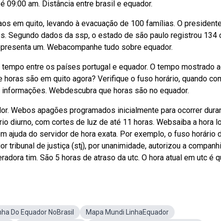
r é 09:00 am. Distância entre brasil e equador.
os em quito, levando à evacuação de 100 famílias. O president
mes. Segundo dados da ssp, o estado de são paulo registrou 134
e representa um. Webacompanhe tudo sobre equador.
 tempo entre os países portugal e equador. O tempo mostrado a
e horas são em quito agora? Verifique o fuso horário, quando c
as informações. Webdescubra que horas são no equador.
ador. Webos apagões programados inicialmente para ocorrer dura
o diurno, com cortes de luz de até 11 horas. Websaiba a hora l
 ajuda do servidor de hora exata. Por exemplo, o fuso horário 
or tribunal de justiça (stj), por unanimidade, autorizou a companh
adora tim. São 5 horas de atraso da utc. O hora atual em utc é qu
nha Do Equador NoBrasil
Mapa Mundi LinhaEquador