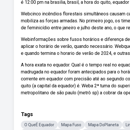
é 12:00 pm na brasilia, brasil, a hora do quito, equado
Webcinco incêndios florestais simultâneos causam ca
mobiliza as forças armadas. No primeiro jogo, os ti
de feminicídio entre janeiro e julho deste ano, o qu
Webinformações sobre fusos horários e diferença de
aplicar o horário de verão, quando necessário. Webqu
e quando termina o horario de verão de 2024, e outr
A hora exata no equador. Qual é o tempo real no equ
madrugada no equador foram antecipados para o horári
corrente em equador com precisão até ao segundo com
quito (a capital da equador) é. Weba 2ª tuma do superi
metropolitano de são paulo (metrô sp) a cobrar da oper
Tags
O QueÉ Equador
Mapa Fuso
Mapa DoPlaneta
Li