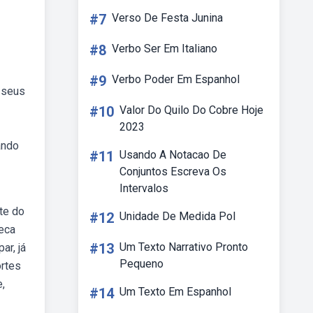
#7
Verso De Festa Junina
#8
Verbo Ser Em Italiano
#9
Verbo Poder Em Espanhol
s seus
#10
Valor Do Quilo Do Cobre Hoje
2023
ando
#11
Usando A Notacao De
Conjuntos Escreva Os
Intervalos
nte do
#12
Unidade De Medida Pol
eca
#13
Um Texto Narrativo Pronto
ar, já
Pequeno
ortes
e,
#14
Um Texto Em Espanhol