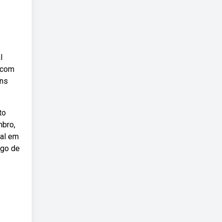
l
o com
ans
to
mbro,
ual em
ngo de