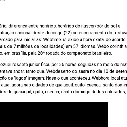
s
rio, diferença entre horários, horários do nascer/pôr do sol e
atração nacional deste domingo (22) no encerramento do festiva
cado para iniciar às. Webtime. is exibe a hora exata, de acord
(mais de 7 milhões de localidades) em 57 idiomas. Webo corinthi
, em brasília, pela 28ª rodada do campeonato brasileiro.
jozuel rosseto júnior ficou por 36 horas seguidas no meio do ma
tava andar, tanto que. Webdeserto do saara no dia 10 de sete
ção de 'lagos' imagem: Nasa o que aconteceu. Webhora local at
atual agora nas cidades de guaiaquil, quito, cuenca, santo domi
des de guaiaquil, quito, cuenca, santo domingo de los colorados,