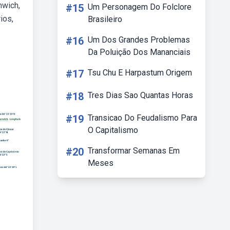
nwich,
#15
Um Personagem Do Folclore
ios,
Brasileiro
#16
Um Dos Grandes Problemas
Da Poluição Dos Mananciais
#17
Tsu Chu E Harpastum Origem
#18
Tres Dias Sao Quantas Horas
#19
Transicao Do Feudalismo Para
O Capitalismo
#20
Transformar Semanas Em
Meses