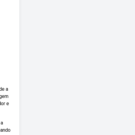
de a
ngem
dor e
 a
uando