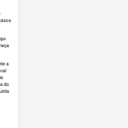
e
 casos
qui
omeça
nte a
ocal
de
ia do
inta.