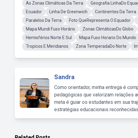
As Zonas Climáticas Da Terra
Geografia LinhaDo Equa
Ecuador
Linha De Greenwich
Continentes Da Terra
Paralelos Da Terra
Foto QueRepresenta O Equador
Mapa Mundi Fuso Horário
Zonas ClimáticasDo Globo
Hemisférios Norte E Sul
Mapa Fuso Horario Do Mundo
Tropicos E Meridianos
Zona TemperadaDo Norte
I
Sandra
Como orientador, minha entrega é comp
pedagógicas que valorizam relações au
meta é guiar os estudantes em sua traj
estratégias educacionais reconhecidas
Related Posts