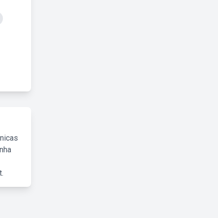
cnicas
inha
.