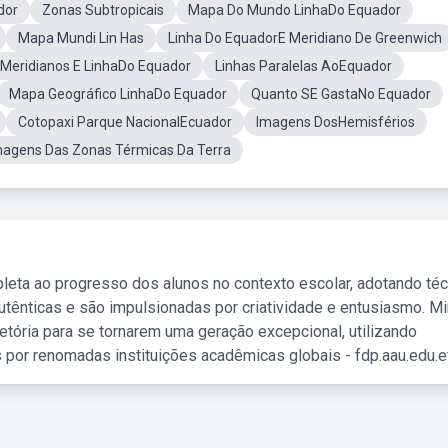
dor
Zonas Subtropicais
Mapa Do Mundo LinhaDo Equador
Mapa Mundi Lin Has
Linha Do EquadorE Meridiano De Greenwich
Meridianos E LinhaDo Equador
Linhas Paralelas AoEquador
Mapa Geográfico LinhaDo Equador
Quanto SE GastaNo Equador
Cotopaxi Parque NacionalEcuador
Imagens DosHemisférios
magens Das Zonas Térmicas Da Terra
leta ao progresso dos alunos no contexto escolar, adotando té
tênticas e são impulsionadas por criatividade e entusiasmo. M
etória para se tornarem uma geração excepcional, utilizando
 por renomadas instituições acadêmicas globais - fdp.aau.edu.et