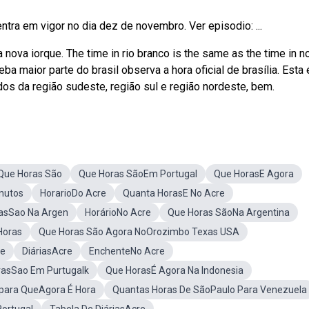
 entra em vigor no dia dez de novembro. Ver episodio: ...
 nova iorque. The time in rio branco is the same as the time in n
ba maior parte do brasil observa a hora oficial de brasília. Esta 
tados da região sudeste, região sul e região nordeste, bem.
Que Horas São
Que Horas SãoEm Portugal
Que HorasE Agora
inutos
HorarioDo Acre
Quanta HorasE No Acre
asSao Na Argen
HorárioNo Acre
Que Horas SãoNa Argentina
Horas
Que Horas São Agora NoOrozimbo Texas USA
re
DiáriasAcre
EnchenteNo Acre
rasSao Em Purtugalk
Que HorasÉ Agora Na Indonesia
para QueAgora É Hora
Quantas Horas De SãoPaulo Para Venezuela