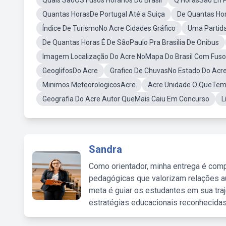
Quais SãoOS Fusos Horários Do Brasil
Q HorasSao En P
Quantas HorasDe Portugal Até a Suiça
De Quantas Hor
Índice De TurismoNo Acre Cidades Gráfico
Uma Partid
De Quantas Horas É De SãoPaulo Pra Brasilia De Onibus
Imagem Localização Do Acre NoMapa Do Brasil Com Fuso
GeoglifosDo Acre
Grafico De ChuvasNo Estado Do Acr
Minimos MeteorologicosAcre
Acre Unidade O QueTem
Geografia Do Acre Autor QueMais Caiu Em Concurso
L
Sandra
Como orientador, minha entrega é comp
pedagógicas que valorizam relações au
meta é guiar os estudantes em sua traj
estratégias educacionais reconhecidas