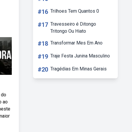
#16
Trilhoes Tem Quantos 0
#17
Travesseiro é Ditongo
Tritongo Ou Hiato
#18
Transformar Mes Em Ano
#19
Traje Festa Junina Masculino
#20
Tragédias Em Minas Gerais
r do
o ao
neste
maior