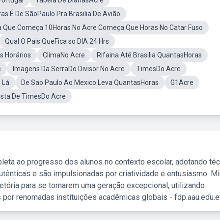
ortugal
Tabela De DiáriasAcre
as É De SãoPaulo Pra Brasilia De Avião
a Que Começa 10Horas No Acre Começa Que Horas No Catar Fuso
Qual O Pais QueFica so DIA 24 Hrs
s Horários
ClimaNo Acre
Rifaina Até Brasilia QuantasHoras
e
Imagens Da SerraDo Divisor No Acre
TimesDo Acre
 Lá
De Sao Paulo Ao Mexico Leva QuantasHoras
G1Acre
ista De TimesDo Acre
leta ao progresso dos alunos no contexto escolar, adotando té
tênticas e são impulsionadas por criatividade e entusiasmo. M
etória para se tornarem uma geração excepcional, utilizando
 por renomadas instituições acadêmicas globais - fdp.aau.edu.et