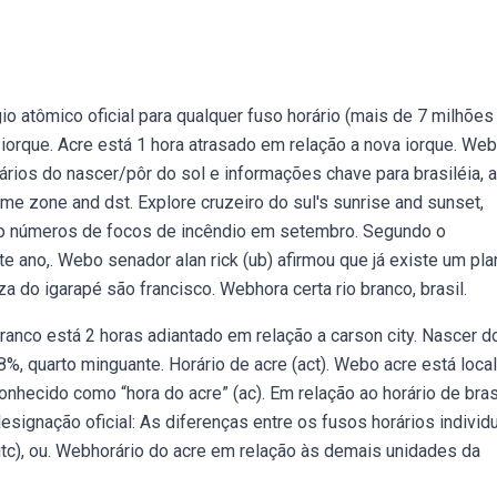
io atômico oficial para qualquer fuso horário (mais de 7 milhões
iorque. Acre está 1 hora atrasado em relação a nova iorque. We
orários do nascer/pôr do sol e informações chave para brasiléia, a
time zone and dst. Explore cruzeiro do sul's sunrise and sunset,
o números de focos de incêndio em setembro. Segundo o
e ano,. Webo senador alan rick (ub) afirmou que já existe um pla
a do igarapé são francisco. Webhora certa rio branco, brasil.
branco está 2 horas adiantado em relação a carson city. Nascer d
 8%, quarto minguante. Horário de acre (act). Webo acre está loca
onhecido como “hora do acre” (ac). Em relação ao horário de brasí
signação oficial: As diferenças entre os fusos horários individ
c), ou. Webhorário do acre em relação às demais unidades da