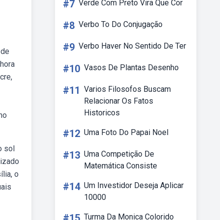
#7
Verde Com Preto Vira Que Cor
#8
Verbo To Do Conjugação
#9
Verbo Haver No Sentido De Ter
 de
bhora
#10
Vasos De Plantas Desenho
cre,
#11
Varios Filosofos Buscam
Relacionar Os Fatos
Historicos
no
#12
Uma Foto Do Papai Noel
o sol
#13
Uma Competição De
lizado
Matemática Consiste
lia, o
#14
Um Investidor Deseja Aplicar
uais
10000
#15
Turma Da Monica Colorido