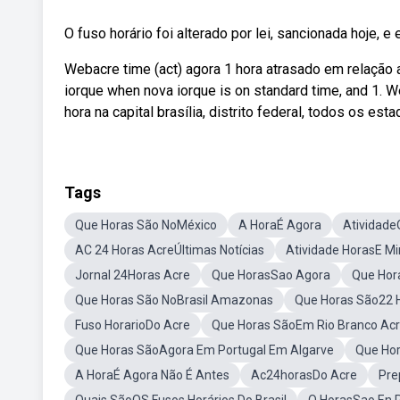
O fuso horário foi alterado por lei, sancionada hoje, e
Webacre time (act) agora 1 hora atrasado em relação a
iorque when nova iorque is on standard time, and 1. We
hora na capital brasília, distrito federal, todos os es
Tags
Que Horas São NoMéxico
A HoraÉ Agora
Atividade
AC 24 Horas AcreÚltimas Notícias
Atividade HorasE M
Jornal 24Horas Acre
Que HorasSao Agora
Que Hor
Que Horas São NoBrasil Amazonas
Que Horas São22 
Fuso HorarioDo Acre
Que Horas SãoEm Rio Branco Ac
Que Horas SãoAgora Em Portugal Em Algarve
Que Ho
A HoraÉ Agora Não É Antes
Ac24horasDo Acre
Pre