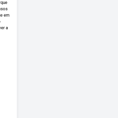
orque
fusos
nte em
o
ver a