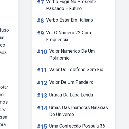
#7
Verbo Fugir No Presente
Passado E Futuro
#8
Verbo Estar Em Italiano
 fuso
#9
Ver O Numero 22 Com
ual
Frequencia
 do
#10
Valor Numerico De Um
rada
Polinomio
#11
Valor Do Telefone Sem Fio
#12
Valor De Um Pandeiro
otar
no
#13
Ururau Da Lapa Lenda
imos
#14
Umas Das Inúmeras Galáxias
des,
Do Universo
ossa
ora,
#15
Uma Confecção Possuía 36