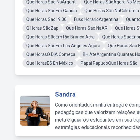
Que Horas Sao NaArgenti
Que Horas SãoAgora No Me
Que Horas SaoEm Gandia
Que Horas São NaCalifornia
Que Horas Sao19 00
Fuso HorárioArgentina
Quanto
Q Horas SãoZap
Que Horas Sao NaAR
Que Horas S
Que Horas SãoEm Rio Branco Acre
Que Horas SaoEnp
Que Horas SãoEm Los Angeles Agora
Que Horas Sao 
Que HorasO DIA Começa
BH AteArgentina Quantas Ho
Que HorasES En México
Papai PapudoQue Horas São
Sandra
Como orientador, minha entrega é comp
pedagógicas que valorizam relações au
meta é guiar os estudantes em sua traj
estratégias educacionais reconhecidas