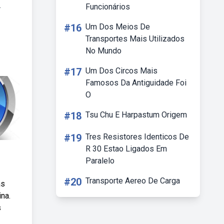
.
Funcionários
#16
Um Dos Meios De
Transportes Mais Utilizados
No Mundo
#17
Um Dos Circos Mais
Famosos Da Antiguidade Foi
O
#18
Tsu Chu E Harpastum Origem
#19
Tres Resistores Identicos De
R 30 Estao Ligados Em
Paralelo
#20
Transporte Aereo De Carga
as
ina.
s