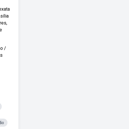
exata
sília
res,
he
o /
os
ão