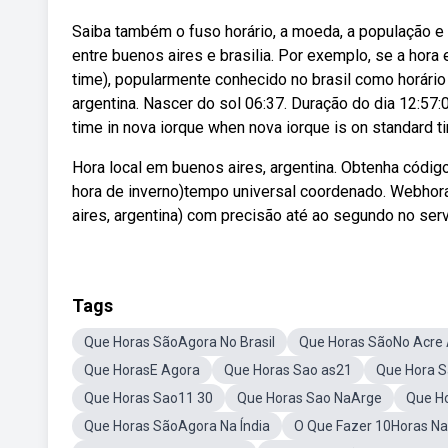
Saiba também o fuso horário, a moeda, a população e 
entre buenos aires e brasilia. Por exemplo, se a hora e
time), popularmente conhecido no brasil como horário 
argentina. Nascer do sol 06:37. Duração do dia 12:57:
time in nova iorque when nova iorque is on standard ti
Hora local em buenos aires, argentina. Obtenha códig
hora de inverno)tempo universal coordenado. Webhora
aires, argentina) com precisão até ao segundo no serv
Tags
Que Horas SãoAgora No Brasil
Que Horas SãoNo Acre
Que HorasE Agora
Que Horas Sao as21
Que Hora 
Que Horas Sao11 30
Que Horas Sao NaArge
Que H
Que Horas SãoAgora Na Índia
O Que Fazer 10Horas Na