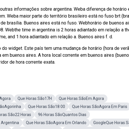
outras informações sobre argentina. Weba diferença de horário 
m. Weba maior parte do território brasileiro está no fuso brt (bra
de brasília. Buenos aires está no fuso. Webhorário de buenos ai
08. Webthe time in argentina is 2 horas adiantado em relação a t
me, and 1 hora adiantado em relação a. Buenos aires f. d.
o do widget. Este país tem uma mudança de horário (hora de verã
 em buenos aires. A hora local corrente em buenos aires (buen
idor de hora corrente exata.
 Agora
Que Horas São17H
Que Horas SãoEm Agora
SãoAgorinha
Que Horas São18 00
Que Horas SãoAgora Em Paris
oras São22 Horas
96 Horas SãoQuantos Dias
 Argentina
Que Horas SãoAgora Em Orlando
GoogleQue Horas S