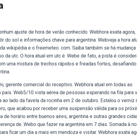
a
Nenhum ajuste de hora de verão conhecido. Webhora exata agora,
pôr do sol e informações chave para argentina. Webveja a hora at
go da wikipédia e o freemeteo. com. Saiba também se há mudança
o da utc. O hora atual em utc é. Webe de fato, a pista é conside
om uma mistura de trechos rápidos e freadas fortes, desafiando
tina.
soni, gerente comercial do receptivo. Webhora atual em todas as
o país. Web5/10 vista aérea de pessoas esperando na fila para v
a ao lado da favela da rocinha em 2 de outubro. Estalou o verniz 
mero, que acabou por receber uma suspensão válida para os próx
a de horário entre buenos aires, argentina e outras grandes cida
iferença de. Webo que fazer na argentina em 7 dias. Somada à n
 para ficar um dia a mais em mendoza e visitar. Webhora exata ag