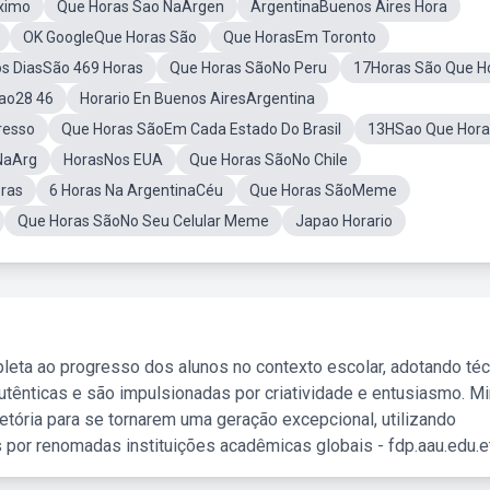
ximo
Que Horas Sao NaArgen
ArgentinaBuenos Aires Hora
OK GoogleQue Horas São
Que HorasEm Toronto
s DiasSão 469 Horas
Que Horas SãoNo Peru
17Horas São Que H
ao28 46
Horario En Buenos AiresArgentina
resso
Que Horas SãoEm Cada Estado Do Brasil
13HSao Que Hora
NaArg
HorasNos EUA
Que Horas SãoNo Chile
ras
6 Horas Na ArgentinaCéu
Que Horas SãoMeme
Que Horas SãoNo Seu Celular Meme
Japao Horario
leta ao progresso dos alunos no contexto escolar, adotando té
tênticas e são impulsionadas por criatividade e entusiasmo. M
etória para se tornarem uma geração excepcional, utilizando
 por renomadas instituições acadêmicas globais - fdp.aau.edu.et