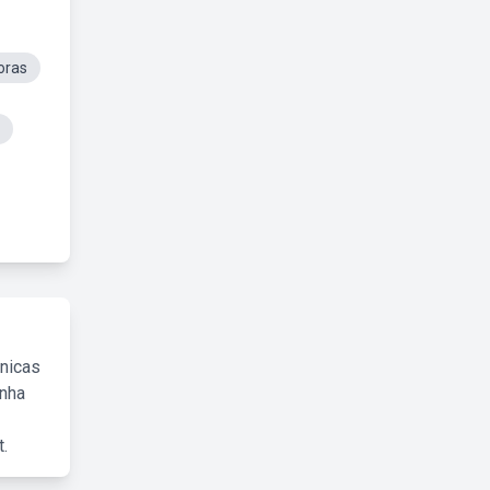
oras
cnicas
inha
.