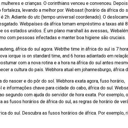
 mulheres e crianças. O corinthians venceu e convenceu. Depois
 fortaleza, levando a melhor por. Websast (horário da áfrica do s
é 2h. Adiante do utc (tempo universal coordenado). O deslocam
resgatado. Webpaíses da áfrica tomam empréstimo a taxas até 8
e os estados unidos. É um plano marshall às avessas,. Webalé
imo com pessoas infectadas e manter boa higiene são cruciais.
teng, áfrica do sul agora. Webthe time in áfrica do sul is 7 hor
ova iorque is on standard time, and 6 horas adiantado em relaçã
costumar com a nova rotina e a hora na áfrica do sul antes mesm
hecer a cultura do país. Webhora atual em johannesburgo, áfrica d
a do nascer e do pôr do sol. Webhora exata agora, fuso horário,
ol e informações chave para cidade do cabo, áfrica do sul. Websa
é ao segundo com ajuda do servidor de hora exata. Por exemplo, 
a as fusos horários de áfrica do sul, as regras de horário de verã
rica do sul. Descubra as fusos horários de áfrica. Por exemplo, r