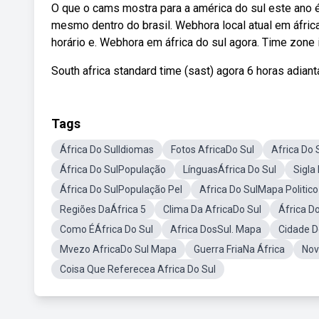
O que o cams mostra para a américa do sul este ano
mesmo dentro do brasil. Webhora local atual em áfric
horário e. Webhora em áfrica do sul agora. Time zone in
South africa standard time (sast) agora 6 horas adian
Tags
África Do SulIdiomas
Fotos AfricaDo Sul
Africa Do 
África Do SulPopulação
LínguasÁfrica Do Sul
Sigla
África Do SulPopulação Pel
Africa Do SulMapa Politico
Regiões DaÁfrica 5
Clima Da AfricaDo Sul
África Do
Como ÉÁfrica Do Sul
Africa DosSul. Mapa
Cidade 
Mvezo AfricaDo Sul Mapa
Guerra FriaNa África
Nov
Coisa Que Referecea Africa Do Sul