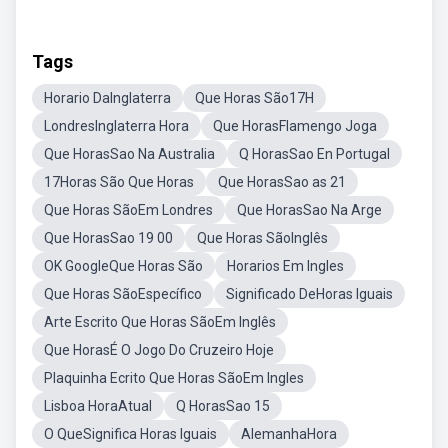
Tags
Horario DaInglaterra
Que Horas São17H
LondresInglaterra Hora
Que HorasFlamengo Joga
Que HorasSao Na Australia
Q HorasSao En Portugal
17Horas São Que Horas
Que HorasSao as 21
Que Horas SãoEm Londres
Que HorasSao Na Arge
Que HorasSao 19 00
Que Horas SãoInglês
OK GoogleQue Horas São
Horarios Em Ingles
Que Horas SãoEspecífico
Significado DeHoras Iguais
Arte Escrito Que Horas SãoEm Inglês
Que HorasÉ O Jogo Do Cruzeiro Hoje
Plaquinha Ecrito Que Horas SãoEm Ingles
Lisboa HoraAtual
Q HorasSao 15
O QueSignifica Horas Iguais
AlemanhaHora