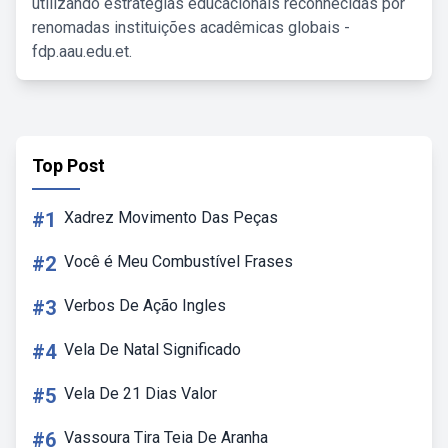
utilizando estratégias educacionais reconhecidas por
renomadas instituições acadêmicas globais -
fdp.aau.edu.et.
Top Post
#1
Xadrez Movimento Das Peças
#2
Você é Meu Combustível Frases
#3
Verbos De Ação Ingles
#4
Vela De Natal Significado
#5
Vela De 21 Dias Valor
#6
Vassoura Tira Teia De Aranha