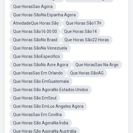
Que HorasSao Agora
Que Horas SãoNa Espanha Agora
AtividadeQue Horas São
Que Horas São17H
Que Horas São16 00 00
Que Horas São14
Que Horas SãoNo Brasil
Que Horas São22 Horas
Que Horas SãoNa Venezuela
Que Horas SãoEspecífico
Que Horas SãoNo Acre Agora
Que HorasSao Na Arge
Que HorasSao Em Orlando
Que Horas SãoAG
Que Horas São EmGuatemala
Que Horas São AgoraNo Estados Unidos
Que Horas São EmSeul
Que Horas São EmLos Angeles Agora
Que HorasSao Em Covilha
Que Horas São AgoraNa Índia
Que Horas São AgoraNa Austrália