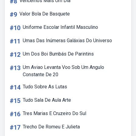
#8
Vencemos Mais Um Dia
#9
Valor Bola De Basquete
#10
Uniforme Escolar Infantil Masculino
#11
Umas Das Inúmeras Galáxias Do Universo
#12
Um Dos Boi Bumbás De Parintins
#13
Um Aviao Levanta Voo Sob Um Angulo
Constante De 20
#14
Tudo Sobre As Lutas
#15
Tudo Sala De Aula Arte
#16
Tres Marias E Cruzeiro Do Sul
#17
Trecho De Romeu E Julieta