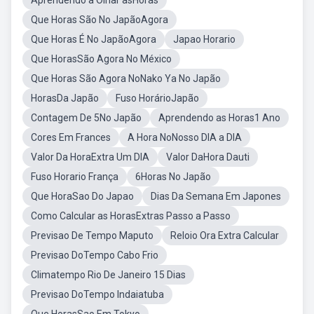
Aprendendo a Olhar asHoras
Que Horas São No JapãoAgora
Que Horas É No JapãoAgora
Japao Horario
Que HorasSão Agora No México
Que Horas São Agora NoNako Ya No Japão
HorasDa Japão
Fuso HorárioJapão
Contagem De 5No Japão
Aprendendo as Horas1 Ano
Cores Em Frances
A Hora NoNosso DIA a DIA
Valor Da HoraExtra Um DIA
Valor DaHora Dauti
Fuso Horario França
6Horas No Japão
Que HoraSao Do Japao
Dias Da Semana Em Japones
Como Calcular as HorasExtras Passo a Passo
Previsao De Tempo Maputo
Reloio Ora Extra Calcular
Previsao DoTempo Cabo Frio
Climatempo Rio De Janeiro 15 Dias
Previsao DoTempo Indaiatuba