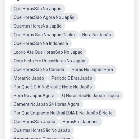
Que HorasSão No Japão
Que HorasSão Agora No Japão
Quantas HorasNa Japão
Que Horas Sao NoJapao Osaka
Hora No Japão
Que HorasSao Na Indonesia
Leorio Ate Que HorasSao No Japao
Obra Feita Em PucasHoras No Japão
Que HorasSao No Canada
Horas No Japão Hora
MorarNo Japão
Período E ErasJapão
Por Que É DIA NoBrasil E Noite No Japão
Hora No JapãoAgora
Q Horas SãoNo Japão Toquio
Camera NoJapao 24 Horas Agora
Por Que Enquanto No Brsil ÉDIA E No Japão É Noite
Que HorasSão Japão
HorasEm Japones
Quantas HorasSão No Japão