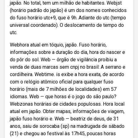
japão. No total, tem um milhão de habitantes. Webjst
(horário padrão do japão) é um dos nomes conhecidos
do fuso horário utc+9, que é 9h. Adiante do utc (tempo
universal coordenado). O deslocamento de tempo do
utc.
Webhora atual em tóquio, japão. Fuso horário,
informações sobre a duração do dia, hora do nascer e
do pôr do sol. Web — órgão de vigilância proibiu a
venda de duas marcas sem cnpj no brasil: A serrano e
cordilheira. Webtime. is exibe a hora exata, de acordo
com o relógio atômico oficial para qualquer fuso
horário (mais de 7 milhões de localidades) em 57
idiomas. Web — que horas é o jogo do são paulo?
Webzonas horárias de cidades populosas. Hora local
atual em japão. Obter mapas, informações de viagem,
japão fuso horário e. Web — beatriz de deus, de 31
anos, saiu de sorocaba (sp) na madrugada de sábado
(21) e chegou ao festival às 17h45, poucas horas