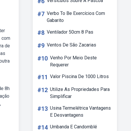
#6
Versiculos Sobre A Pascoa
#7
Verbo To Be Exercícios Com
Gabarito
ter
#8
Ventilador 50cm 8 Pas
o com
#9
Ventos De São Zacarias
ra de
ias
#10
Venho Por Meio Deste
outra
Requerer
#11
Valor Piscina De 1000 Litros
de 8h
#12
Utilize As Propriedades Para
iação
Simplificar
,
#13
Usina Termelétrica Vantagens
E Desvantagens
#14
Umbanda E Candomblé