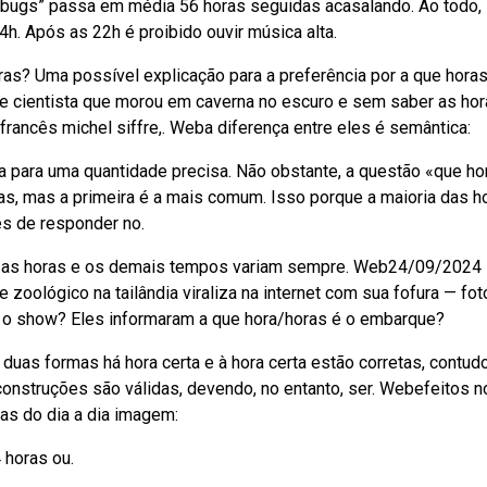
vebugs” passa em média 56 horas seguidas acasalando. Ao todo,
4h. Após as 22h é proibido ouvir música alta.
oras? Uma possível explicação para a preferência por a que horas
e cientista que morou em caverna no escuro e sem saber as ho
francês michel siffre,. Weba diferença entre eles é semântica:
a para uma quantidade precisa. Não obstante, a questão «que ho
as, mas a primeira é a mais comum. Isso porque a maioria das h
des de responder no.
m as horas e os demais tempos variam sempre. Web24/09/2024
zoológico na tailândia viraliza na internet com sua fofura — fot
o show? Eles informaram a que hora/horas é o embarque?
duas formas há hora certa e à hora certa estão corretas, contud
construções são válidas, devendo, no entanto, ser. Webefeitos n
as do dia a dia imagem:
 horas ou.