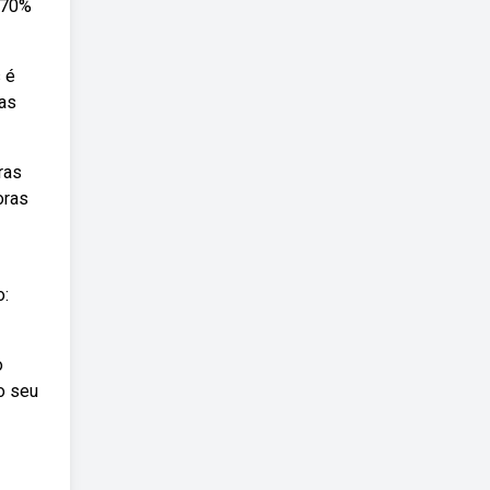
 70%
 é
ras
ras
oras
o:
o
o seu