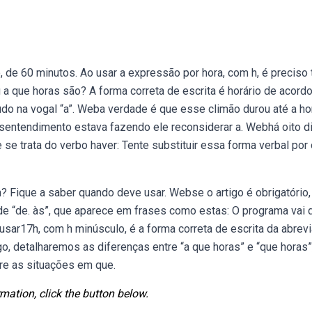
 de 60 minutos. Ao usar a expressão por hora, com h, é preciso 
a que horas são? A forma correta de escrita é horário de acord
udo na vogal “a”. Weba verdade é que esse climão durou até a ho
esentendimento estava fazendo ele reconsiderar a. Webhá oito d
 se trata do verbo haver: Tente substituir essa forma verbal por 
h? Fique a saber quando deve usar. Webse o artigo é obrigatório,
de “de. às”, que aparece em frases como estas: O programa vai 
sar17h, com h minúsculo, é a forma correta de escrita da abrev
go, detalharemos as diferenças entre “a que horas” e “que horas”
re as situações em que.
mation, click the button below.