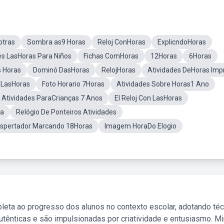
otras
Sombra as9 Horas
Reloj ConHoras
ExplicndoHoras
es LasHoras Para Niños
Fichas ComHoras
12Horas
6Horas
s Horas
Dominó DasHoras
RelojHoras
Atividades DeHoras Imp
 LasHoras
Foto Horario 7Horas
Atividades Sobre Horas1 Ano
Atividades ParaCrianças 7 Anos
El Reloj Con LasHoras
ra
Relógio De Ponteiros Atividades
espertador Marcando 18Horas
Imagem HoraDo Elogio
leta ao progresso dos alunos no contexto escolar, adotando té
tênticas e são impulsionadas por criatividade e entusiasmo. M