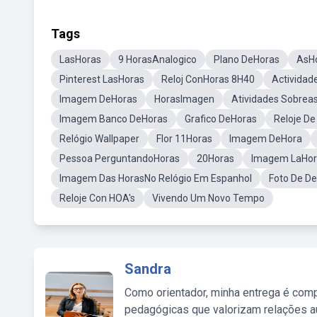
Tags
LasHoras
9 HorasAnalogico
Plano DeHoras
AsH
Pinterest LasHoras
Reloj ConHoras 8H40
Actividad
Imagem DeHoras
HorasImagen
Atividades Sobrea
Imagem Banco DeHoras
Grafico DeHoras
Reloje De
Relógio Wallpaper
Flor 11Horas
Imagem DeHora
Pessoa PerguntandoHoras
20Horas
Imagem LaHo
Imagem Das HorasNo Relógio Em Espanhol
Foto De D
Reloje Con HOA's
Vivendo Um Novo Tempo
Sandra
Como orientador, minha entrega é comp
pedagógicas que valorizam relações au