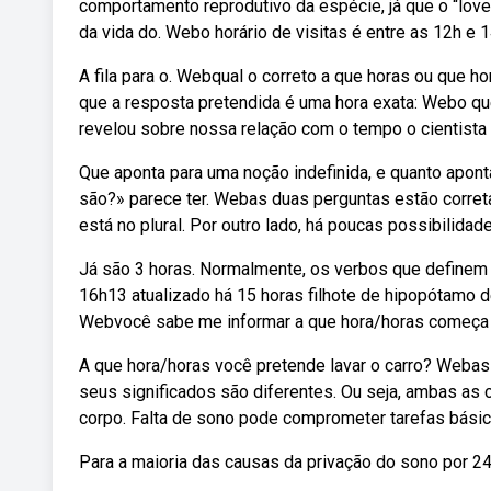
comportamento reprodutivo da espécie, já que o “lo
da vida do. Webo horário de visitas é entre as 12h e 1
A fila para o. Webqual o correto a que horas ou que h
que a resposta pretendida é uma hora exata: Webo qu
revelou sobre nossa relação com o tempo o cientista 
Que aponta para uma noção indefinida, e quanto apont
são?» parece ter. Webas duas perguntas estão corret
está no plural. Por outro lado, há poucas possibilida
Já são 3 horas. Normalmente, os verbos que define
16h13 atualizado há 15 horas filhote de hipopótamo de 
Webvocê sabe me informar a que hora/horas começa 
A que hora/horas você pretende lavar o carro? Webas 
seus significados são diferentes. Ou seja, ambas as 
corpo. Falta de sono pode comprometer tarefas básic
Para a maioria das causas da privação do sono por 24