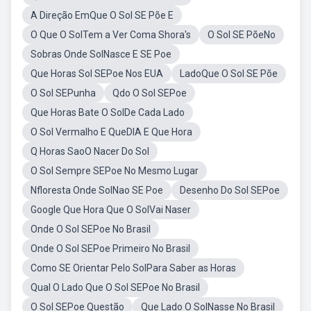
A Direção EmQue O Sol SE Põe E
O Que O SolTem a Ver Coma Shora's
O Sol SE PõeNo
Sobras Onde SolNasce E SE Poe
Que Horas Sol SEPoe Nos EUA
LadoQue O Sol SE Põe
O Sol SEPunha
Qdo O Sol SEPoe
Que Horas Bate O SolDe Cada Lado
O Sol Vermalho E QueDIA E Que Hora
Q Horas SaoO Nacer Do Sol
O Sol Sempre SEPoe No Mesmo Lugar
Nfloresta Onde SolNao SE Poe
Desenho Do Sol SEPoe
Google Que Hora Que O SolVai Naser
Onde O Sol SEPoe No Brasil
Onde O Sol SEPoe Primeiro No Brasil
Como SE Orientar Pelo SolPara Saber as Horas
Qual O Lado Que O Sol SEPoe No Brasil
O Sol SEPoe Questão
Que Lado O SolNasse No Brasil