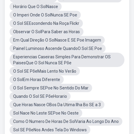
Horário Que O SolNasce
O Imperi Onde O SolNunca SE Poe
O Sol SEEscondendo Na Roça Flickr
Observar O SolPara Saber as Horas
Em Qual Direção O SolNasce E SE Poe Imagem
Painel Luminoso Ascende QuandoO Sol SE Poe
Esperiencias Caseiras Simples Para Demonstrar OS
PaisesQue O Sol Nunca SE Põe
O Sol SE PõeMais Lento No Verão
O SolEm Horas Diferente
O Sol Sempre SEPoe No Sentido Do Mar
Quando O Sol SE PõeHorario
Que Horas Nasce OBos Da Utima Ilha Bo SE a 3
Sol Nace No Leste SEPoe No Oeste
Como O Numero De Horas De SolVaria Ao Longo Do Ano
Sol SE PõeNos Andes Tela Do Windows