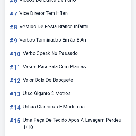
#6
#7
Vice Diretor Tem Hífen
#8
Vestido De Festa Branco Infantil
#9
Verbos Terminados Em ão E Am
#10
Verbo Speak No Passado
#11
Vasos Para Sala Com Plantas
#12
Valor Bola De Basquete
#13
Urso Gigante 2 Metros
#14
Unhas Classicas E Modernas
#15
Uma Peça De Tecido Apos A Lavagem Perdeu
1/10