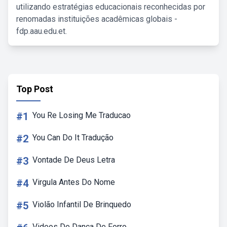
utilizando estratégias educacionais reconhecidas por
renomadas instituições acadêmicas globais -
fdp.aau.edu.et.
Top Post
#1
You Re Losing Me Traducao
#2
You Can Do It Tradução
#3
Vontade De Deus Letra
#4
Virgula Antes Do Nome
#5
Violão Infantil De Brinquedo
Videos De Dança De Forro