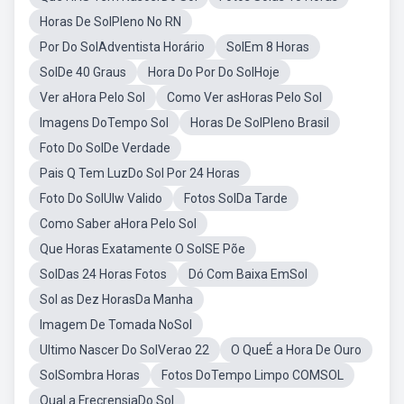
Horas De SolPleno No RN
Por Do SolAdventista Horário
SolEm 8 Horas
SolDe 40 Graus
Hora Do Por Do SolHoje
Ver aHora Pelo Sol
Como Ver asHoras Pelo Sol
Imagens DoTempo Sol
Horas De SolPleno Brasil
Foto Do SolDe Verdade
Pais Q Tem LuzDo Sol Por 24 Horas
Foto Do SolUlw Valido
Fotos SolDa Tarde
Como Saber aHora Pelo Sol
Que Horas Exatamente O SolSE Põe
SolDas 24 Horas Fotos
Dó Com Baixa EmSol
Sol as Dez HorasDa Manha
Imagem De Tomada NoSol
Ultimo Nascer Do SolVerao 22
O QueÉ a Hora De Ouro
SolSombra Horas
Fotos DoTempo Limpo COMSOL
Qual a FrecrensiaDo Sol