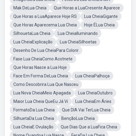
Mak DeLua Cheia
Que Horas a LuaCresente Aparece
Que Horas a LuaAparece Hoje RS
Lua CheiaGigante
Que Horas Aparecema Lua Cheia
Hoje ÉLua Cheia
SilhouetaLua Cheia
Lua CheiaIluminando
Lua CheiaExplicação
Lua CheiaSilhoetas
Desenho De Lua CheiaPara Colorir
Fase Lua CheiaComo Acotnete
Que Horas Nasce a Lua Hoje
Face Em Forma DeLua Cheia
Lua CheiaPalhoça
Como Descobrira Lua Que Nasceu
Lua Nova CheiaMeio Apagada
Lua CheiaOutubro
Maior Lua Cheia QueEu Já Vi
Lua CheiaEm Áries
FormatoDa Lua Cheia
Que DIA Vai TerLua Cheia
SilhuetaDa Lua Cheia
BençãoLua Cheia
Lua CheiaE Ovulação
Que Dias Que a LuaFica Cheia
Nome Quandoa Lua Nasce
FeraDa Lua Cheia