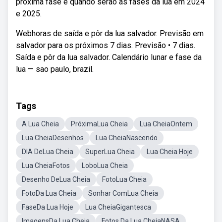
próxima fase e quando serão as fases da lua em 2024
e 2025.
Webhoras de saída e pôr da lua salvador. Previsão em
salvador para os próximos 7 dias. Previsão • 7 dias.
Saída e pôr da lua salvador. Calendário lunar e fase da
lua — sao paulo, brazil.
Tags
A Lua Cheia
PróximaLua Cheia
Lua CheiaOntem
Lua CheiaDesenhos
Lua CheiaNascendo
DIA DeLua Cheia
SuperLua Cheia
Lua Cheia Hoje
Lua CheiaFotos
LoboLua Cheia
Desenho DeLua Cheia
FotoLua Cheia
FotoDa Lua Cheia
Sonhar ComLua Cheia
FaseDa Lua Hoje
Lua CheiaGigantesca
ImagensDa Lua Cheia
Fotos Da Lua CheiaNASA