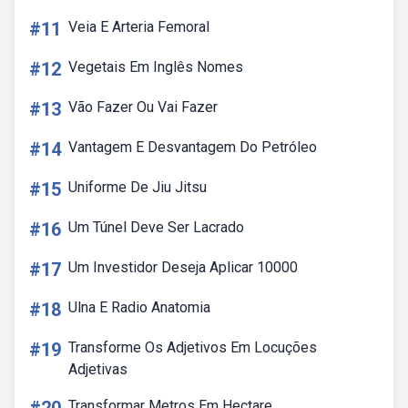
#11
Veia E Arteria Femoral
#12
Vegetais Em Inglês Nomes
#13
Vão Fazer Ou Vai Fazer
#14
Vantagem E Desvantagem Do Petróleo
#15
Uniforme De Jiu Jitsu
#16
Um Túnel Deve Ser Lacrado
#17
Um Investidor Deseja Aplicar 10000
#18
Ulna E Radio Anatomia
#19
Transforme Os Adjetivos Em Locuções
Adjetivas
Transformar Metros Em Hectare