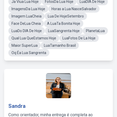
Ja Viua Lua Hoje
FotosDa Lua Hoje
LuaDIA De Hoje
ImagensDa Lua Hoje
Horas a Lua NasceSalvador
Imagem LuaCheia
Lua De HojeSetembro
Face DeLua Cheia
A LuaTa Bonita Hoje
LuaDo DIA De Hoje
LuaSangrenta Hoje
PlanetaLua
Qual Lua QueEstamos Hoje
LuaFotos De La Hoje
Maior SuperLua
LuaTamanho Brasil
Oq Éa Lua Sangrenta
Sandra
Como orientador, minha entrega é completa ao