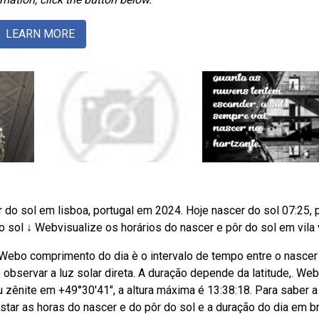
LEARN MORE
o sol em lisboa, portugal em 2024. Hoje nascer do sol 07:25, 
do sol ↓ Webvisualize os horários do nascer e pôr do sol em vila 
 Webo comprimento do dia è o intervalo de tempo entre o nascer
bservar a luz solar direta. A duração depende da latitude,. We
eu zênite em +49°30′41″, a altura máxima é 13:38:18. Para saber 
star as horas do nascer e do pôr do sol e a duração do dia em br