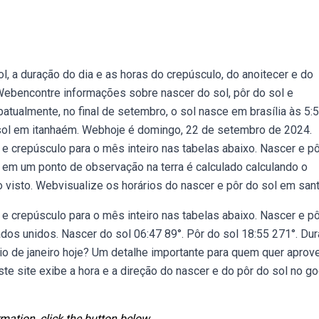
l, a duração do dia e as horas do crepúsculo, do anoitecer e do
Webencontre informações sobre nascer do sol, pôr do sol e
atualmente, no final de setembro, o sol nasce em brasília às 5:
 sol em itanhaém. Webhoje é domingo, 22 de setembro de 2024.
 e crepúsculo para o mês inteiro nas tabelas abaixo. Nascer e p
 em um ponto de observação na terra é calculado calculando o
visto. Webvisualize os horários do nascer e pôr do sol em san
 e crepúsculo para o mês inteiro nas tabelas abaixo. Nascer e p
tados unidos. Nascer do sol 06:47 89°. Pôr do sol 18:55 271°. Du
io de janeiro hoje? Um detalhe importante para quem quer aprove
te site exibe a hora e a direção do nascer e do pôr do sol no g
mation, click the button below.