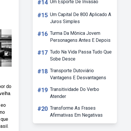
#14
Um Esporte De Invasão
#15
Um Capital De 800 Aplicado A
Juros Simples
#16
Turma Da Mônica Jovem
Personagens Antes E Depois
#17
Tudo Na Vida Passa Tudo Que
Sobe Desce
#18
Transporte Dutoviário
Vantagens E Desvantagens
por do
#19
Transitividade Do Verbo
velha.
Atender
 eo
#20
Transforme As Frases
bno
Afirmativas Em Negativas
a que
asil.