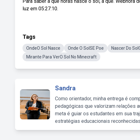
Para saber a que horas nasce o sol, a que. Webhora do
luz em 05:27:10.
Tags
OndeO Sol Nasce
Onde O SolSE Poe
Nascer Do Sol
Mirante Para VerO Sol No Minecraft
Sandra
Como orientador, minha entrega é comp
pedagógicas que valorizam relações au
meta é guiar os estudantes em sua traj
estratégias educacionais reconhecidas