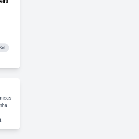
eira
Sol
cnicas
inha
.