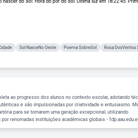
 nascer do sol: Hora do pôr do sol: Última luz em 18:22:45. Prim
Cidade
Sol NasceNo Oeste
Poema SobreSol
Rosa DosVentos 
leta ao progresso dos alunos no contexto escolar, adotando té
tênticas e são impulsionadas por criatividade e entusiasmo. M
etória para se tornarem uma geração excepcional, utilizando
 por renomadas instituições acadêmicas globais - fdp.aau.edu.et