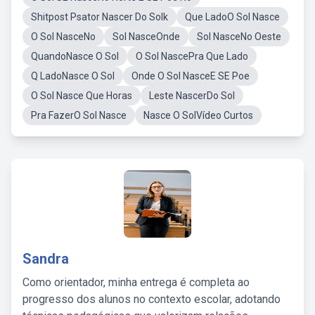
Shitpost Psator Nascer Do Solk
Que LadoO Sol Nasce
O Sol NasceNo
Sol NasceOnde
Sol NasceNo Oeste
QuandoNasce O Sol
O Sol NascePra Que Lado
Q LadoNasce O Sol
Onde O Sol NasceE SE Poe
O Sol Nasce Que Horas
Leste NascerDo Sol
Pra FazerO Sol Nasce
Nasce O SolVídeo Curtos
Sandra
Como orientador, minha entrega é completa ao
progresso dos alunos no contexto escolar, adotando