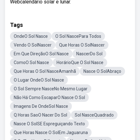
Webcalendário solar e lunar.
Tags
OndeO Sol Nasce
O Sol NascePara Todos
Vendo O SolNascer
Que Horas O SolNascer
Em Que DireçãoO Sol Nasce
NascerDo Sol
ComoO Sol Nasce
HorárioQue O Sol Nasce
Que Horas O Sol NasceAmanhã
Nasce O SolAbraço
O Lugar OndeO Sol Nasce
O Sol Sempre NasceNo Mesmo Lugar
Não Há Como EscaparO Nasce O Sol
Imagens De OndeSol Nasce
Q Horas SaoO Nacer Do Sol
Sol NasceQuadrado
Nasce O SolSE Espreguiçando Texto
Que Horas Nasce O SolEm Jaguaruna