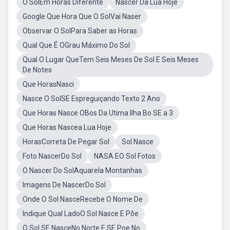
O SolEm Horas Diferente
Nascer Da Lua Hoje
Google Que Hora Que O SolVai Naser
Observar O SolPara Saber as Horas
Qual Que É OGrau Máximo Do Sol
Qual O Lugar QueTem Seis Meses De Sol E Seis Meses
De Notes
Que HorasNasci
Nasce O SolSE Espreguiçando Texto 2 Ano
Que Horas Nasce OBos Da Utima Ilha Bo SE a 3
Que Horas Nascea Lua Hoje
HorasCorreta De Pegar Sol
Sol Nasce
Foto NascerDo Sol
NASA EO Sol Fotos
O Nascer Do SolAquarela Montanhas
Imagens De NascerDo Sol
Onde O Sol NasceRecebe O Nome De
Indique Qual LadoO Sol Nasce E Põe
O Sol SE NasceNo Norte E SE Poe No