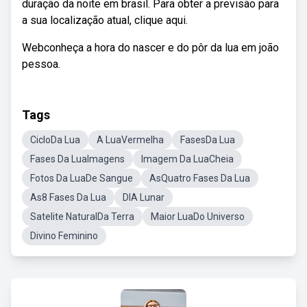
duração da noite em brasil. Para obter a previsão para
a sua localização atual, clique aqui.
Webconheça a hora do nascer e do pôr da lua em joão
pessoa.
Tags
CicloDa Lua
A LuaVermelha
FasesDa Lua
Fases Da LuaImagens
Imagem Da LuaCheia
Fotos Da LuaDe Sangue
AsQuatro Fases Da Lua
As8 Fases Da Lua
DIA Lunar
Satelite NaturalDa Terra
Maior LuaDo Universo
Divino Feminino