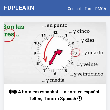
FDPLEARN
Contact
Tos
DMCA
🔴🟡 A hora em espanhol | La hora en español |
Telling Time in Spanish 🕗