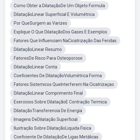
Como Obter a DilataçãoDe Um Objeto Formula
DilataçãoLinear Superficial E Volumétrica
Por QueSurgem as Varizes
Explique O Que DilataçãoDos Gases E Exemplos
Fatores Que Influenciam NaCicatrização Das Feridas
DilataçãoLinear Resumo
FatoresDe Risco Para Osteoporose
DilataçãoLinear Conta
Coeficientes De DilataçãoVolumétrica Forma
Fatores Sistemicos QueInterferem Na Cicatrizaçao
DilataçãoLinear Comprimento Final
Exercicios Sobre DilataçãoE Contração Termica
DilataçãoTransferencia De Energia
Imagens DeDilatação Superficial
Ilustração Sobre DilataçãoLiquida Fisica
Coeficiente De DilataçãoDe Ligas Metálicas