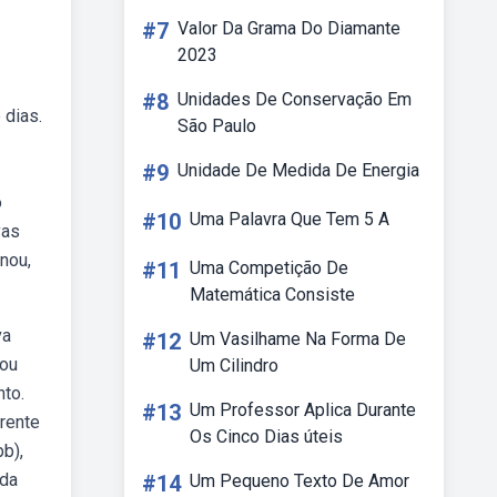
#7
Valor Da Grama Do Diamante
2023
#8
Unidades De Conservação Em
 dias.
São Paulo
#9
Unidade De Medida De Energia
o
#10
Uma Palavra Que Tem 5 A
vas
nou,
#11
Uma Competição De
Matemática Consiste
va
#12
Um Vasilhame Na Forma De
çou
Um Cilindro
to.
#13
Um Professor Aplica Durante
rente
Os Cinco Dias úteis
b),
 da
#14
Um Pequeno Texto De Amor