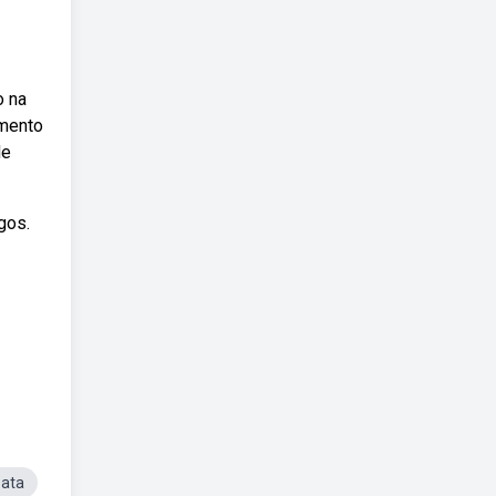
o na
amento
de
gos.
Data