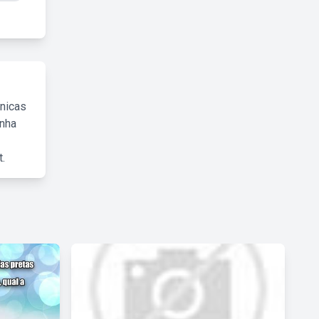
cnicas
inha
.