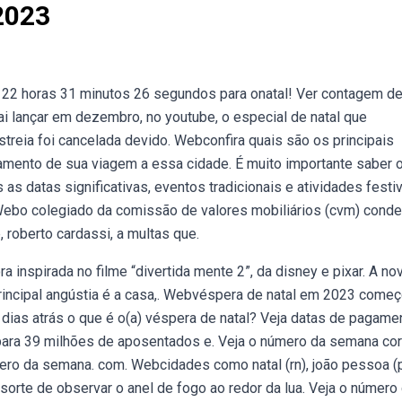
 2023
 22 horas 31 minutos 26 segundos para onatal! Ver contagem de
ai lançar em dezembro, no youtube, o especial de natal que
estreia foi cancelada devido. Webconfira quais são os principais
amento de sua viagem a essa cidade. É muito importante saber 
s datas significativas, eventos tradicionais e atividades festi
Webo colegiado da comissão de valores mobiliários (cvm) conde
 roberto cardassi, a multas que.
inspirada no filme “divertida mente 2”, da disney e pixar. A no
principal angústia é a casa,. Webvéspera de natal em 2023 come
as atrás o que é o(a) véspera de natal? Veja datas de pagamen
para 39 milhões de aposentados e. Veja o número da semana cor
ro da semana. com. Webcidades como natal (rn), joão pessoa (p
a sorte de observar o anel de fogo ao redor da lua. Veja o número