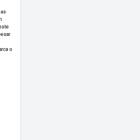
 as
m
este
pesar
arca o