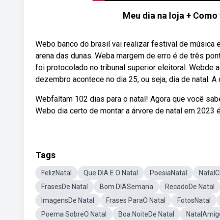
Meu dia na loja + Como 
Webo banco do brasil vai realizar festival de música
arena das dunas. Weba margem de erro é de três pont
foi protocolado no tribunal superior eleitoral. Webde 
dezembro acontece no dia 25, ou seja, dia de natal. 
Webfaltam 102 dias para o natal! Agora que você sabe
Webo dia certo de montar a árvore de natal em 2023 
Tags
FelizNatal
Que DIA E O Natal
PoesiaNatal
NatalC
FrasesDe Natal
Bom DIASemana
RecadoDe Natal
ImagensDe Natal
Frases ParaO Natal
FotosNatal
Poema SobreO Natal
Boa NoiteDe Natal
NatalAmig