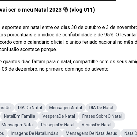
vai ser o meu Natal 2023 🎅 (vlog 011)
 e esportes em natal entre os dias 30 de outubro e 3 de novembr
os porcentuais e o índice de confiabilidade é de 95%. O levant
acordo com o calendário oficial, o único feriado nacional no mês 
A confusão acontece porque.
 quantos dias faltam para o natal, compartilhe com os seus ami
é 03 de dezembro, no primeiro domingo do advento.
ristão
DIA Do Natal
MensagensNatal
DIA De Natal
NatalEm Familia
VesperaDe Natal
Frases SobreO Natal
MensagemNatal
PresepioDe Natal
VersosDe Natal
os
Imagens De NatalLinda's
Mensagens De NatalJesus
Natal