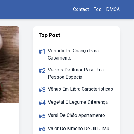
Contact
Tos
DMCA
Top Post
#1
Vestido De Criança Para
Casamento
#2
Versos De Amor Para Uma
Pessoa Especial
#3
Vênus Em Libra Características
#4
Vegetal E Legume Diferença
#5
Varal De Chão Apartamento
#6
Valor Do Kimono De Jiu Jitsu