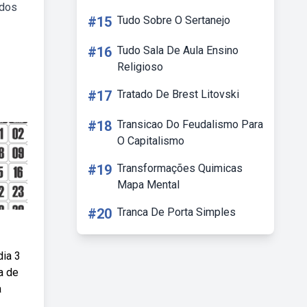
 dos
#15
Tudo Sobre O Sertanejo
#16
Tudo Sala De Aula Ensino
Religioso
#17
Tratado De Brest Litovski
#18
Transicao Do Feudalismo Para
O Capitalismo
#19
Transformações Quimicas
Mapa Mental
#20
Tranca De Porta Simples
dia 3
a de
a