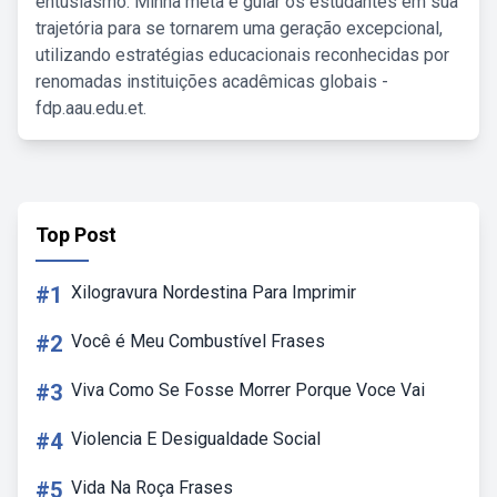
entusiasmo. Minha meta é guiar os estudantes em sua
trajetória para se tornarem uma geração excepcional,
utilizando estratégias educacionais reconhecidas por
renomadas instituições acadêmicas globais -
fdp.aau.edu.et.
Top Post
#1
Xilogravura Nordestina Para Imprimir
#2
Você é Meu Combustível Frases
#3
Viva Como Se Fosse Morrer Porque Voce Vai
#4
Violencia E Desigualdade Social
#5
Vida Na Roça Frases