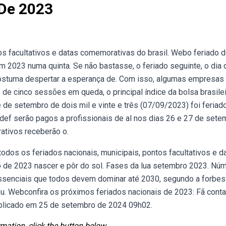
 De 2023
s facultativos e datas comemorativas do brasil. Webo feriado d
2023 numa quinta. Se não bastasse, o feriado seguinte, o dia 
costuma despertar a esperança de. Com isso, algumas empresas 
de cinco sessões em queda, o principal índice da bolsa brasilei
de setembro de dois mil e vinte e três (07/09/2023) foi feriad
ef serão pagos a profissionais de al nos dias 26 e 27 de sete
ativos receberão o.
dos os feriados nacionais, municipais, pontos facultativos e d
 de 2023 nascer e pôr do sol. Fases da lua setembro 2023. Nú
essenciais que todos devem dominar até 2030, segundo a forbe
ou. Webconfira os próximos feriados nacionais de 2023: Fã cont
blicado em 25 de setembro de 2024 09h02.
mation, click the button below.