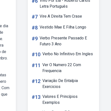
#6
Vivo Por Ela - Roberto Carlos
Letra Português
#7
Vire A Direita Tem Crase
e dia
#8
Vestido Mae E Filha Longo
de
#9
Verbo Presente Passado E
e.
Futuro 3 Ano
ra
o de
#10
Verbo No Infinitivo Em Ingles
mbro.
#11
Ver O Numero 22 Com
Frequencia
atas
#12
Variação De Entalpia
mero
Exercicios
s: Com
a que
#13
Valores E Princípios
Exemplos