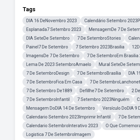
Tags
DIA 16 DeNovembro 2023
Calendário Setembro 2023
Esplanada7 Setembro 2023
MensagemDe 7 De Setem
DIA SeteDe Setembro
7 De SetembroStories
Calen
Painel7 De Setembro
7 Setembro 2023Brasilia
12D
ImagensDe 7 De Setembro
7 De SetembroEm Brasilia
Lema De 2023 SetembroAmaelo
Mural SeteDe Setem
7 De SetembroDesign
7 De SetembroBrasília
DIA 1
7 De SetembroFica Em Casa
7 De SetembroLanchone
7 De Setembro De1889
Defillhe7 De Setembro
2 D
7 De SetembroInfantil
7 Setembro 2023Ninguém
C
Mensagem DoDIA 14 De Setembro
Versículo DoDIA 9
Calendario Setembro 2023Imprimir Infantil
7 De Setem
Calendario SetembroInterativo 2023
O Que Comemora
Logistica 7 De SetembroImagem