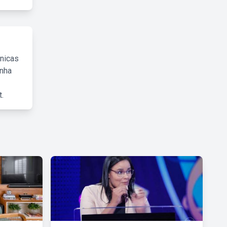
cnicas
inha
.