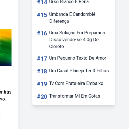
#14
Urso Branco E Rena
#15
Umbanda E Candomblé
Diferença
#16
Uma Solução Foi Preparada
Dissolvendo-se 4 0g De
Cloreto
#17
Um Pequeno Texto De Amor
#18
Um Casal Planeja Ter 3 Filhos
#19
Tv Com Prateleira Embaixo
r trás
#20
Transformar Ml Em Gotas
vo.
o