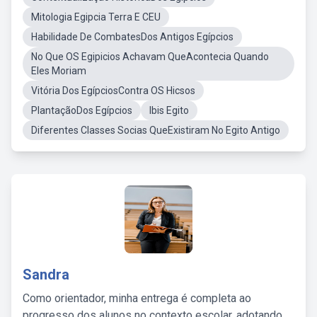
Mitologia Egipcia Terra E CEU
Habilidade De CombatesDos Antigos Egípcios
No Que OS Egipicios Achavam QueAcontecia Quando
Eles Moriam
Vitória Dos EgípciosContra OS Hicsos
PlantaçãoDos Egípcios
Ibis Egito
Diferentes Classes Socias QueExistiram No Egito Antigo
Sandra
Como orientador, minha entrega é completa ao
progresso dos alunos no contexto escolar, adotando