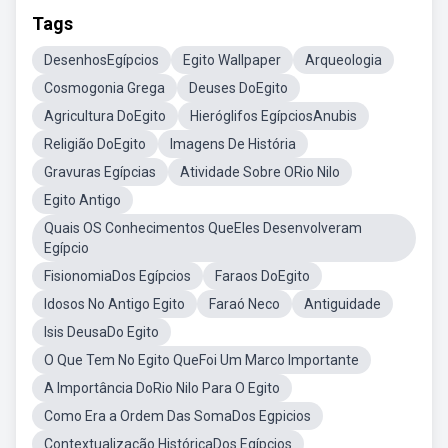
Tags
DesenhosEgípcios
Egito Wallpaper
Arqueologia
Cosmogonia Grega
Deuses DoEgito
Agricultura DoEgito
Hieróglifos EgípciosAnubis
Religião DoEgito
Imagens De História
Gravuras Egípcias
Atividade Sobre ORio Nilo
Egito Antigo
Quais OS Conhecimentos QueEles Desenvolveram
Egípcio
FisionomiaDos Egípcios
Faraos DoEgito
Idosos No Antigo Egito
Faraó Neco
Antiguidade
Isis DeusaDo Egito
O Que Tem No Egito QueFoi Um Marco Importante
A Importância DoRio Nilo Para O Egito
Como Era a Ordem Das SomaDos Egpicios
Contextualização HistóricaDos Egípcios