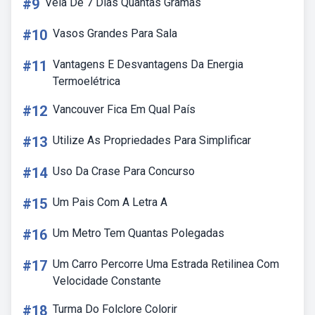
#9
Vela De 7 Dias Quantas Gramas
#10
Vasos Grandes Para Sala
#11
Vantagens E Desvantagens Da Energia
Termoelétrica
#12
Vancouver Fica Em Qual País
#13
Utilize As Propriedades Para Simplificar
#14
Uso Da Crase Para Concurso
#15
Um Pais Com A Letra A
#16
Um Metro Tem Quantas Polegadas
#17
Um Carro Percorre Uma Estrada Retilinea Com
Velocidade Constante
#18
Turma Do Folclore Colorir