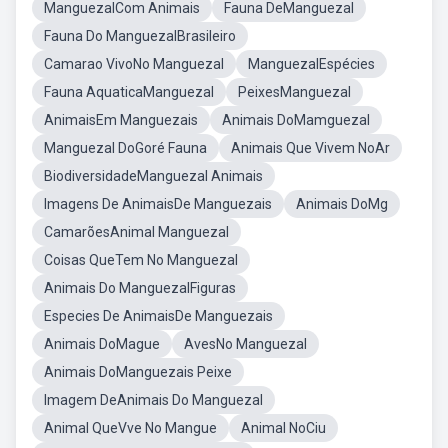
ManguezalCom Animais
Fauna DeManguezal
Fauna Do ManguezalBrasileiro
Camarao VivoNo Manguezal
ManguezalEspécies
Fauna AquaticaManguezal
PeixesManguezal
AnimaisEm Manguezais
Animais DoMamguezal
Manguezal DoGoré Fauna
Animais Que Vivem NoAr
BiodiversidadeManguezal Animais
Imagens De AnimaisDe Manguezais
Animais DoMg
CamarõesAnimal Manguezal
Coisas QueTem No Manguezal
Animais Do ManguezalFiguras
Especies De AnimaisDe Manguezais
Animais DoMague
AvesNo Manguezal
Animais DoManguezais Peixe
Imagem DeAnimais Do Manguezal
Animal QueVve No Mangue
Animal NoCiu