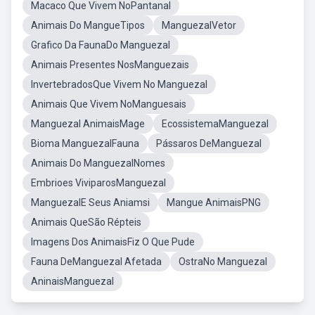
Macaco Que Vivem NoPantanal
Animais Do MangueTipos
ManguezalVetor
Grafico Da FaunaDo Manguezal
Animais Presentes NosManguezais
InvertebradosQue Vivem No Manguezal
Animais Que Vivem NoManguesais
Manguezal AnimaisMage
EcossistemaManguezal
Bioma ManguezalFauna
Pássaros DeManguezal
Animais Do ManguezalNomes
Embrioes ViviparosManguezal
ManguezalE Seus Aniamsi
Mangue AnimaisPNG
Animais QueSão Répteis
Imagens Dos AnimaisFiz O Que Pude
Fauna DeManguezal Afetada
OstraNo Manguezal
AninaisManguezal