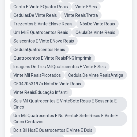
Cento E Vinte EQuatro Reais
Vinte ESeis
CedulasDe Vinte Reais
Vinte ReaisTretra
Trezentos E Vinte ENove Reais
NósDe Vinte Reais
Um MilE Quatrocentos Reais
CélulaDe Vinte Reais
Seiscentos E Vinte ENove Reais
CedulaQuatrocentos Reais
Quatrocentos E Vinte ReaisPNG Imprimir
Imagens De Tres MilQuatrocentos E Vinte E Seis
Vinte Mil ReaisPicotados
Cedula De Vinte ReaisAntiga
C5047053197a NotaDe Vinte Reais
Vinte ReaisEducação Infantil
Seis Mil Quatrocentos E VinteSete Reais E Sessenta E
Cinco
Um Mil Quatrocentos E No VentaE Sete Reais E Vinte E
Cinco Centavos
Dois Bil HosE Quatrocentos E Vinte E Dois