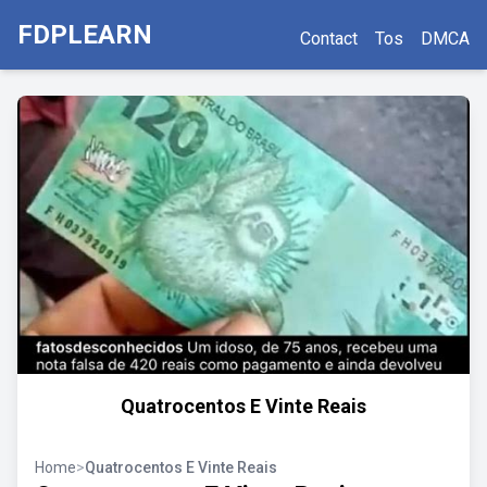
FDPLEARN
Contact
Tos
DMCA
Quatrocentos E Vinte Reais
Home
>
Quatrocentos E Vinte Reais