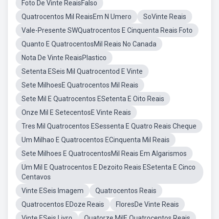
Foto De Vinte ReaisFalso
Quatrocentos Mil ReaisEm N Umero
SoVinte Reais
Vale-Presente SWQuatrocentos E Cinquenta Reais Foto
Quanto E QuatrocentosMil Reais No Canada
Nota De Vinte ReaisPlastico
Setenta ESeis Mil Quatrocentod E Vinte
Sete MilhoesE Quatrocentos Mil Reais
Sete Mil E Quatrocentos ESetenta E Oito Reais
Onze Mil E SetecentosE Vinte Reais
Tres Mil Quatrocentos ESessenta E Quatro Reais Cheque
Um Milhao E Quatrocentos ECinquenta Mil Reais
Sete Milhoes E QuatrocentosMil Reais Em Algarismos
Um Mil E Quatrocentos E Dezoito Reais ESetenta E Cinco
Centavos
Vinte ESeis Imagem
Quatrocentos Reais
Quatrocentos EDoze Reais
FloresDe Vinte Reais
Vinte ESeis Livro
Quatorze MilE Quatrocentos Reais