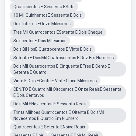
Quatrocentos E Sessenta ESete
10 Mil QuinhentosE Sessenta E Dois
Dois Inteiros EOnze Milésimos
Tres Mil Quatrocentos ESetenta E Dois Cheque
SeiscentosE Dois Milesimos
Dois Bil HosE Quatrocentos E Vinte E Dois
Setenta E DoisMil Quatroscentos E Dez Em Numeros
Dois Mil Quatrocentos E Cinquenta ETres E Cento E
Setenta E Quatro
Vinte E Dois ECento E Vinte Cinco Milesimos
CEN.TO E Quatro Mil Oitocentos E Onze ReaisE Sessenta
E Dois Centavos
Dois Mil ENovicentos E Sessenta Reais
Trinta Milhoes Quatrocentos E Oitenta E DoisMil
Novecentos E Quatro Em N Umero
Quatrocentos E Setenta ENoive Reais
Sessenta E Dois
Sessenta E DoisMil Reais