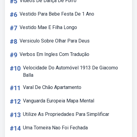
#5
Videos De Dança De Forro
#6
Vestido Para Bebe Festa De 1 Ano
#7
Vestido Mae E Filha Longo
#8
Versiculo Sobre Olhar Para Deus
#9
Verbos Em Ingles Com Tradução
#10
Velocidade Do Automóvel 1913 De Giacomo
Balla
#11
Varal De Chão Apartamento
#12
Vanguarda Europeia Mapa Mental
#13
Utilize As Propriedades Para Simplificar
#14
Uma Torneira Nao Foi Fechada