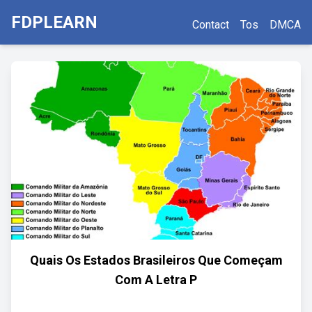
FDPLEARN
Contact
Tos
DMCA
Quais Os Estados Brasileiros Que Começam
Com A Letra P