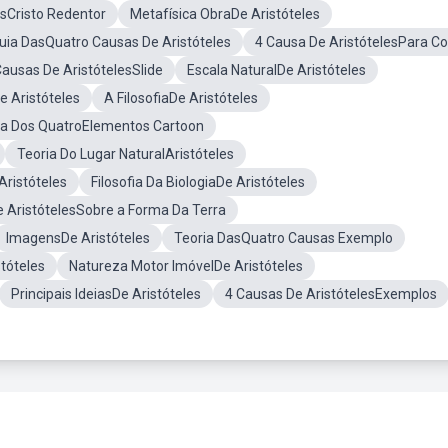
sCristo Redentor
Metafísica ObraDe Aristóteles
uia DasQuatro Causas De Aristóteles
4 Causa De AristótelesPara Col
ausas De AristótelesSlide
Escala NaturalDe Aristóteles
 Aristóteles
A FilosofiaDe Aristóteles
ria Dos QuatroElementos Cartoon
Teoria Do Lugar NaturalAristóteles
Aristóteles
Filosofia Da BiologiaDe Aristóteles
 AristótelesSobre a Forma Da Terra
ImagensDe Aristóteles
Teoria DasQuatro Causas Exemplo
tóteles
Natureza Motor ImóvelDe Aristóteles
Principais IdeiasDe Aristóteles
4 Causas De AristótelesExemplos