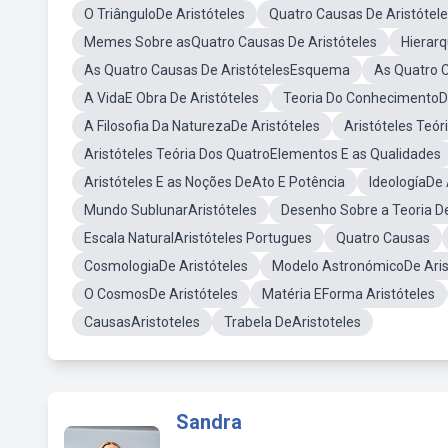
O TriânguloDe Aristóteles
Quatro Causas De Aristótele
Memes Sobre asQuatro Causas De Aristóteles
Hierarq
As Quatro Causas De AristótelesEsquema
As Quatro C
A VidaE Obra De Aristóteles
Teoria Do ConhecimentoDe
A Filosofia Da NaturezaDe Aristóteles
Aristóteles Teó
Aristóteles Teória Dos QuatroElementos E as Qualidades
Aristóteles E as Noções DeAto E Potência
IdeologíaDe 
Mundo SublunarAristóteles
Desenho Sobre a Teoria De
Escala NaturalAristóteles Portugues
Quatro Causas
CosmologiaDe Aristóteles
Modelo AstronómicoDe Aris
O CosmosDe Aristóteles
Matéria EForma Aristóteles
CausasAristoteles
Trabela DeAristoteles
Sandra