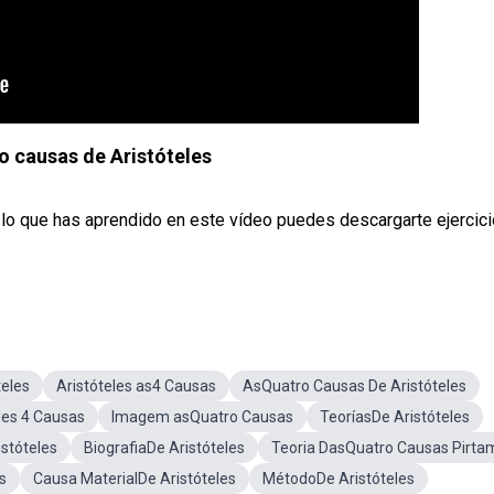
o causas de Aristóteles
r lo que has aprendido en este vídeo puedes descargarte ejercic
teles
Aristóteles as4 Causas
AsQuatro Causas De Aristóteles
les 4 Causas
Imagem asQuatro Causas
TeoríasDe Aristóteles
stóteles
BiografiaDe Aristóteles
Teoria DasQuatro Causas Pirta
s
Causa MaterialDe Aristóteles
MétodoDe Aristóteles