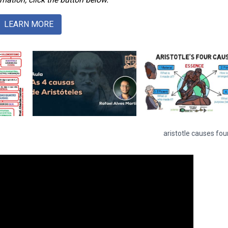
LEARN MORE
aristotle causes fou