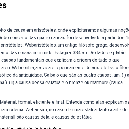
es
to de causa em aristóteles, onde explicitaremos algumas noçõ
. Webo conceito das quatro causas foi desenvolvido a partir dos 1
ristóteles. Webaristóteles, um antigo filósofo grego, desenvol
nto das coisas no mundo. Estagira, 384 a. c. Ao lado de platão, 
o causas fundamentais que explicam a origem de tudo o que
a ou. Webconheça a vida e o pensamento de aristóteles, o filós
ófico da antiguidade. Saiba o que são as quatro causas, um. (i) 
mal), (ii) a causa dessa estátua é o bronze ou mármore (causa
aterial, formal, eficiente e final. Entenda como elas explicam o
a moderna. Webassim, no caso de uma estátua, tanto a arte do
material] são causas dela, e causas da estátua.
mation, click the button below.