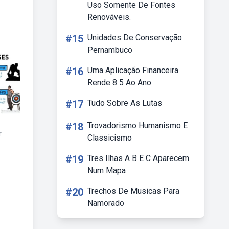
Uso Somente De Fontes
Renováveis.
#15
Unidades De Conservação
Pernambuco
#16
Uma Aplicação Financeira
Rende 8 5 Ao Ano
#17
Tudo Sobre As Lutas
#18
Trovadorismo Humanismo E
r
Classicismo
#19
Tres Ilhas A B E C Aparecem
Num Mapa
#20
Trechos De Musicas Para
Namorado