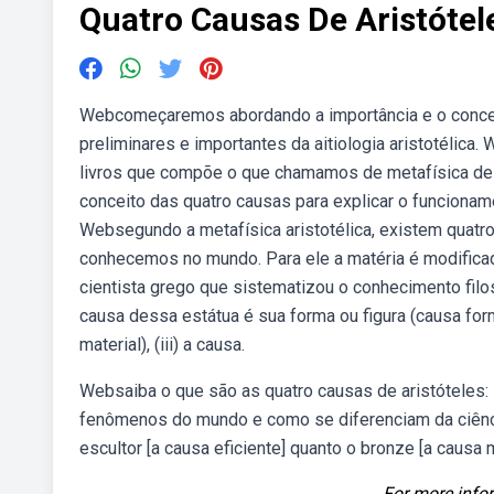
Quatro Causas De Aristótel
Webcomeçaremos abordando a importância e o concei
preliminares e importantes da aitiologia aristotélica
livros que compõe o que chamamos de metafísica de a
conceito das quatro causas para explicar o funcioname
Websegundo a metafísica aristotélica, existem quatr
conhecemos no mundo. Para ele a matéria é modificad
cientista grego que sistematizou o conhecimento filos
causa dessa estátua é sua forma ou figura (causa for
material), (iii) a causa.
Websaiba o que são as quatro causas de aristóteles: M
fenômenos do mundo e como se diferenciam da ciênci
escultor [a causa eficiente] quanto o bronze [a causa 
For more infor