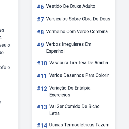
#6
Vestido De Bruxa Adulto
#7
Versiculos Sobre Obra De Deus
es
#8
Vermelho Com Verde Combina
4
#9
Verbos Irregulares Em
veu o
Espanhol
de.
#10
Vassoura Tira Teia De Aranha
ofo e
a
#11
Varios Desenhos Para Colorir
#12
Variação De Entalpia
Exercicios
s
#13
Vai Ser Comido De Bicho
Letra
#14
Usinas Termoelétricas Fazem