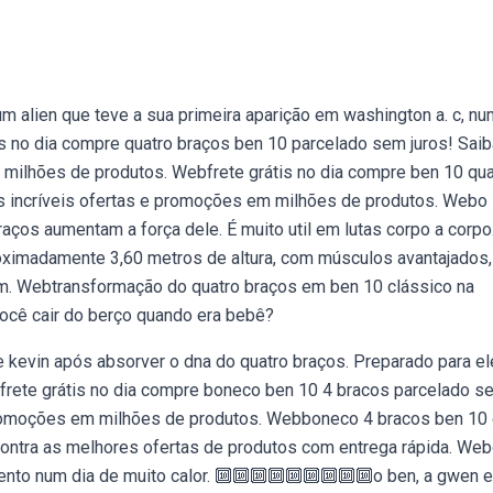
um alien que teve a sua primeira aparição em washington a. c, n
s no dia compre quatro braços ben 10 parcelado sem juros! Saib
milhões de produtos. Webfrete grátis no dia compre ben 10 qua
s incríveis ofertas e promoções em milhões de produtos. Webo
aços aumentam a força dele. É muito util em lutas corpo a corpo
ximadamente 3,60 metros de altura, com músculos avantajados,
m. Webtransformação do quatro braços em ben 10 clássico na
ocê cair do berço quando era bebê?
e kevin após absorver o dna do quatro braços. Preparado para el
frete grátis no dia compre boneco ben 10 4 bracos parcelado s
 promoções em milhões de produtos. Webboneco 4 bracos ben 10
ntra as melhores ofertas de produtos com entrega rápida. We
nto num dia de muito calor. 🔟🔟🔟🔟🔟🔟🔟🔟🔟o ben, a gwen e