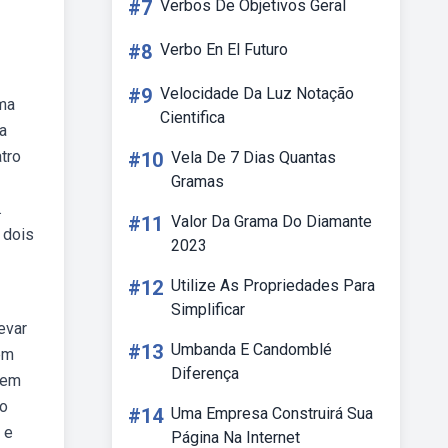
#7
Verbos De Objetivos Geral
#8
Verbo En El Futuro
#9
Velocidade Da Luz Notação
uma
Cientifica
a
tro
#10
Vela De 7 Dias Quantas
Gramas
.
#11
Valor Da Grama Do Diamante
 dois
2023
#12
Utilize As Propriedades Para
Simplificar
evar
#13
Umbanda E Candomblé
em
Diferença
 em
bo
#14
Uma Empresa Construirá Sua
 e
Página Na Internet