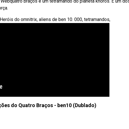
te. Webquatro braços é um tetramando do planeta khoros. É um do
orça.
Heróis do omnitrix, aliens de ben 10. 000, tetramandos,
ões do Quatro Braços - ben10 (Dublado)