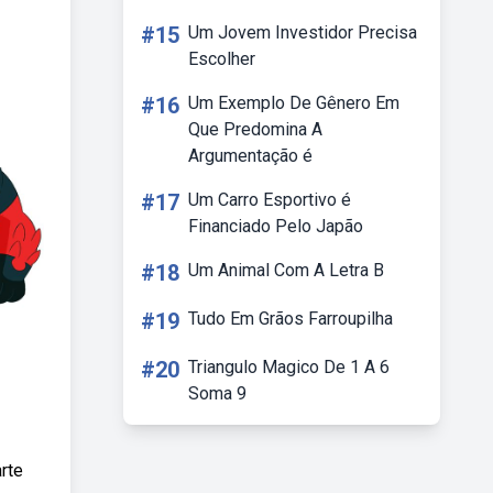
#15
Um Jovem Investidor Precisa
Escolher
#16
Um Exemplo De Gênero Em
Que Predomina A
Argumentação é
#17
Um Carro Esportivo é
Financiado Pelo Japão
#18
Um Animal Com A Letra B
#19
Tudo Em Grãos Farroupilha
#20
Triangulo Magico De 1 A 6
Soma 9
rte