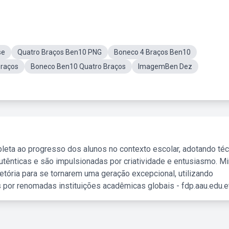
se
Quatro Braços Ben10 PNG
Boneco 4 Braços Ben10
Braços
Boneco Ben10 Quatro Braços
ImagemBen Dez
leta ao progresso dos alunos no contexto escolar, adotando té
tênticas e são impulsionadas por criatividade e entusiasmo. M
etória para se tornarem uma geração excepcional, utilizando
 por renomadas instituições acadêmicas globais - fdp.aau.edu.et