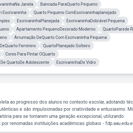
ivaninhaNa Janela
Bancada ParaQuarto Pequeno
 Escrivaninha
Quarto Pequeno ComEscrivaninhaplanejado
mples
EscrivaninhaPlanejada
EscrivaninhaDobrável Pequena
queno
Apartamento PequenoDecorado Moderno
QuartoParede 
ueno
Arrumação DeQuarto Com Escrivaninha Pequena
DeQuarto Feminino
QuartoPlanejado Solteiro
Cores Para Pintar OQuarto
 De QuartoDe Adolescente
EscrivaninhaDe Vidro
leta ao progresso dos alunos no contexto escolar, adotando té
tênticas e são impulsionadas por criatividade e entusiasmo. M
etória para se tornarem uma geração excepcional, utilizando
 por renomadas instituições acadêmicas globais - fdp.aau.edu.et