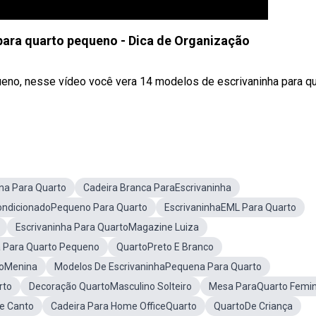
para quarto pequeno - Dica de Organização
ueno, nesse vídeo você vera 14 modelos de escrivaninha para qu
na Para Quarto
Cadeira Branca ParaEscrivaninha
ondicionadoPequeno Para Quarto
EscrivaninhaEML Para Quarto
Escrivaninha Para QuartoMagazine Luiza
a Para Quarto Pequeno
QuartoPreto E Branco
toMenina
Modelos De EscrivaninhaPequena Para Quarto
rto
Decoração QuartoMasculino Solteiro
Mesa ParaQuarto Femin
e Canto
Cadeira Para Home OfficeQuarto
QuartoDe Criança