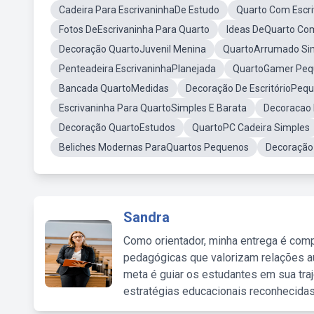
Cadeira Para EscrivaninhaDe Estudo
Quarto Com Escr
Fotos DeEscrivaninha Para Quarto
Ideas DeQuarto Com
Decoração QuartoJuvenil Menina
QuartoArrumado Si
Penteadeira EscrivaninhaPlanejada
QuartoGamer Pe
Bancada QuartoMedidas
Decoração De EscritórioPeq
Escrivaninha Para QuartoSimples E Barata
Decoracao 
Decoração QuartoEstudos
QuartoPC Cadeira Simples
Beliches Modernas ParaQuartos Pequenos
Decoração
Sandra
Como orientador, minha entrega é comp
pedagógicas que valorizam relações au
meta é guiar os estudantes em sua traj
estratégias educacionais reconhecidas