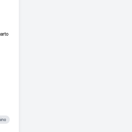
arto
ino