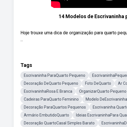
14 Modelos de Escrivaninha 
Hoje trouxe uma dica de organização para quarto peq
...
Tags
Escrivaninha ParaQuarto Pequeno
EscrivaninhaPeque
Decoração DeQuarto Pequeno
Foto DeQuarto
Ar C
EscrivaninhaRosa E Branca
OrganizarQuarto Pequeno
Cadeiras ParaQuarto Feminino
Modelo DeEscrivaninh
Decoração ParaQuartos Pequenos
Escrivaninha Quar
Armário EmbutidoQuarto
Ideias EscrivaninhaPara Qua
Decoração QuartoCasal Simples Barato
EscrivaninhaD