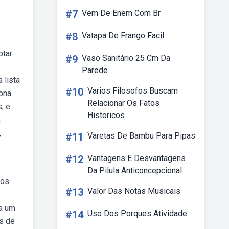
#7
Vem De Enem Com Br
#8
Vatapa De Frango Facil
ptar
#9
Vaso Sanitário 25 Cm Da
Parede
 lista
#10
Varios Filosofos Buscam
ebna
Relacionar Os Fatos
, e
Historicos
m
,
#11
Varetas De Bambu Para Pipas
#12
Vantagens E Desvantagens
Da Pilula Anticoncepcional
dos
#13
Valor Das Notas Musicais
a um
#14
Uso Dos Porques Atividade
s de