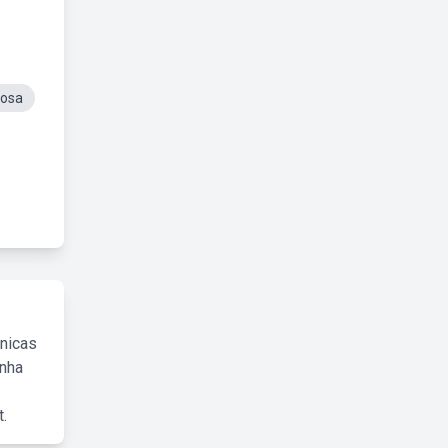
Rosa
cnicas
inha
.