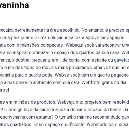
vaninha
ncaixa perfeitamente na área escolhida. No entanto, é preciso o
uena para quarto é uma solução ideal para aproveitar espaços
ada com dimensões compactas,. Webaqui você vai encontrar uma
ra se inspirar e otimizar o espaço dos quartos da sua casa. W
anca, industrial, pequena, em l, de canto, com estante ou gavetas
to é um dos tipos de móveis mais procurados, uma vez que ne
ivaninha para o quarto pode. Webse você tem um quarto pequeno
e ainda deixar o ambiente com sua cara. Webfrete grátis no dia
uros!
ões em milhões de produtos. Webveja oito projetos bem resolvi
! O design leve da cadeira ajuda a deixar o espaço do home. Já
 escrivaninha com estante? O tamanho mínimo recomendado par
metros quadrados. Esse espaço é suficiente. Webmodelos e ideia