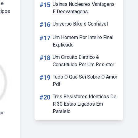
 e.
#15
Usinas Nucleares Vantagens
tipos
E Desvantagens
#16
Universo Bike é Confiável
#17
Um Homem Por Inteiro Final
Explicado
#18
Um Circuito Eletrico é
Constituido Por Um Resistor
#19
Tudo O Que Sei Sobre O Amor
Pdf
#20
Tres Resistores Identicos De
R 30 Estao Ligados Em
Paralelo
ean