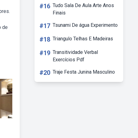
—
#16
Tudo Sala De Aula Arte Anos
ores.
Finais
#17
Tsunami De água Experimento
o de
#18
Triangulo Telhas E Madeiras
#19
Transitividade Verbal
Exercícios Pdf
#20
Traje Festa Junina Masculino