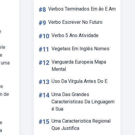
#8
Verbos Terminados Em ão E Am
#9
Verbo Escrever No Futuro
e
#10
Verbo 5 Ano Atividade
ele
#11
Vegetais Em Inglês Nomes
te
#12
Vanguarda Europeia Mapa
r uma
Mental
#13
Uso Da Vírgula Antes Do E
de
ém de
#14
Uma Das Grandes
Características Da Linguagem
é Sua
#15
Uma Caracteristica Regional
de
Que Justifica
a