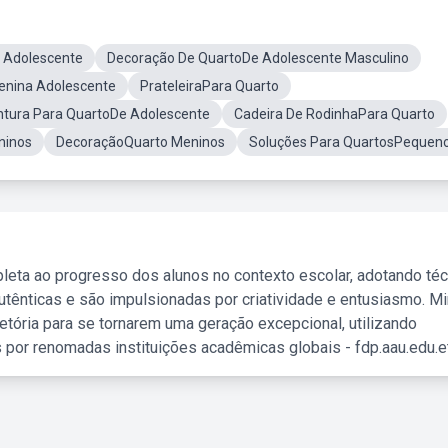
 Adolescente
Decoração De QuartoDe Adolescente Masculino
enina Adolescente
PrateleiraPara Quarto
ntura Para QuartoDe Adolescente
Cadeira De RodinhaPara Quarto
ninos
DecoraçãoQuarto Meninos
Soluções Para QuartosPequen
leta ao progresso dos alunos no contexto escolar, adotando té
tênticas e são impulsionadas por criatividade e entusiasmo. M
etória para se tornarem uma geração excepcional, utilizando
 por renomadas instituições acadêmicas globais - fdp.aau.edu.et