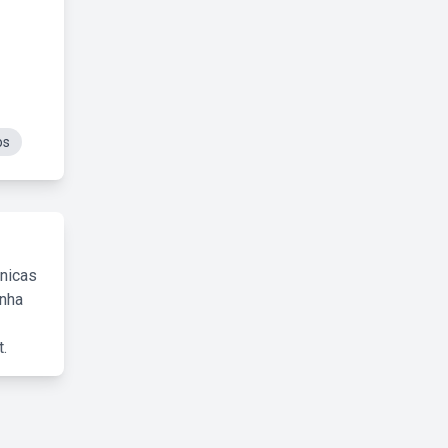
os
cnicas
inha
.