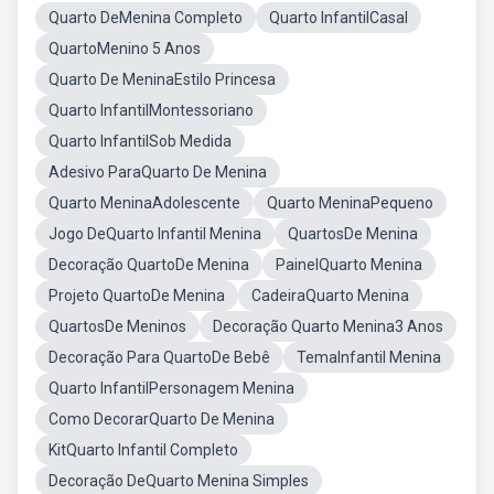
Quarto DeMenina Completo
Quarto InfantilCasal
QuartoMenino 5 Anos
Quarto De MeninaEstilo Princesa
Quarto InfantilMontessoriano
Quarto InfantilSob Medida
Adesivo ParaQuarto De Menina
Quarto MeninaAdolescente
Quarto MeninaPequeno
Jogo DeQuarto Infantil Menina
QuartosDe Menina
Decoração QuartoDe Menina
PainelQuarto Menina
Projeto QuartoDe Menina
CadeiraQuarto Menina
QuartosDe Meninos
Decoração Quarto Menina3 Anos
Decoração Para QuartoDe Bebê
TemaInfantil Menina
Quarto InfantilPersonagem Menina
Como DecorarQuarto De Menina
KitQuarto Infantil Completo
Decoração DeQuarto Menina Simples