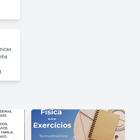
cnicas
inha
.