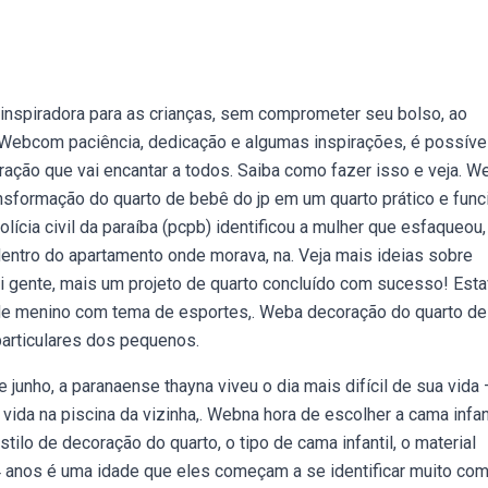
inspiradora para as crianças, sem comprometer seu bolso, ao
 Webcom paciência, dedicação e algumas inspirações, é possíve
ação que vai encantar a todos. Saiba como fazer isso e veja. W
ansformação do quarto de bebê do jp em um quarto prático e func
cia civil da paraíba (pcpb) identificou a mulher que esfaqueou,
 dentro do apartamento onde morava, na. Veja mais ideias sobre
ii gente, mais um projeto de quarto concluído com sucesso! Est
 de menino com tema de esportes,. Weba decoração do quarto de
particulares dos pequenos.
 junho, a paranaense thayna viveu o dia mais difícil de sua vida
 vida na piscina da vizinha,. Webna hora de escolher a cama infan
tilo de decoração do quarto, o tipo de cama infantil, o material
 anos é uma idade que eles começam a se identificar muito co