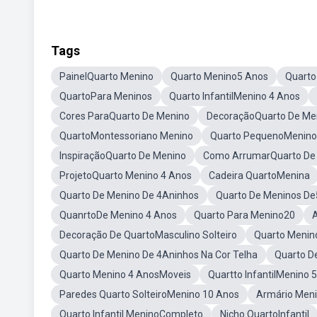
Tags
PainelQuarto Menino
Quarto Menino5 Anos
Quarto
QuartoPara Meninos
Quarto InfantilMenino 4 Anos
Cores ParaQuarto De Menino
DecoraçãoQuarto De Me
QuartoMontessoriano Menino
Quarto PequenoMenino
InspiraçãoQuarto De Menino
Como ArrumarQuarto De
ProjetoQuarto Menino 4 Anos
Cadeira QuartoMenina
Quarto De Menino De 4Aninhos
Quarto De Meninos De
QuanrtoDe Menino 4 Anos
Quarto Para Menino20
Decoração De QuartoMasculino Solteiro
Quarto Menino
Quarto De Menino De 4Aninhos Na Cor Telha
Quarto D
Quarto Menino 4 AnosMoveis
Quartto InfantilMenino 
Paredes Quarto SolteiroMenino 10 Anos
Armário Meni
Quarto Infantil MeninoCompleto
Nicho QuartoInfantil