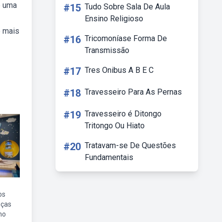
é uma
#15
Tudo Sobre Sala De Aula
Ensino Religioso
o mais
#16
Tricomoníase Forma De
Transmissão
#17
Tres Onibus A B E C
#18
Travesseiro Para As Pernas
#19
Travesseiro é Ditongo
Tritongo Ou Hiato
#20
Tratavam-se De Questões
Fundamentais
os
nças
no