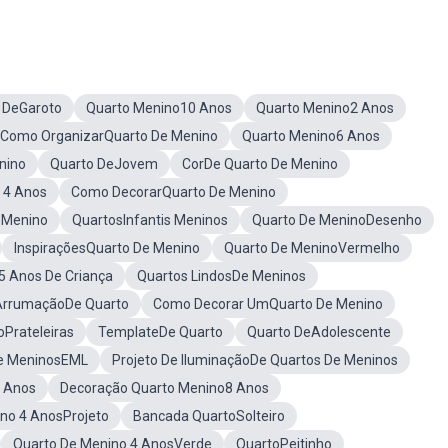
 DeGaroto
Quarto Menino10 Anos
Quarto Menino2 Anos
Como OrganizarQuarto De Menino
Quarto Menino6 Anos
nino
Quarto DeJovem
CorDe Quarto De Menino
 4 Anos
Como DecorarQuarto De Menino
 Menino
QuartosInfantis Meninos
Quarto De MeninoDesenho
InspiraçõesQuarto De Menino
Quarto De MeninoVermelho
5 Anos De Criança
Quartos LindosDe Meninos
ArrumaçãoDe Quarto
Como Decorar UmQuarto De Menino
Prateleiras
TemplateDe Quarto
Quarto DeAdolescente
e MeninosEML
Projeto De IluminaçãoDe Quartos De Meninos
5 Anos
Decoração Quarto Menino8 Anos
no 4 AnosProjeto
Bancada QuartoSolteiro
Quarto De Menino 4 AnosVerde
QuartoPeitinho