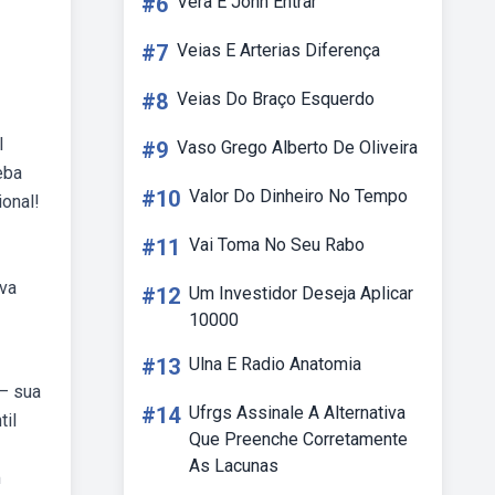
#6
Vera E John Entrar
#7
Veias E Arterias Diferença
#8
Veias Do Braço Esquerdo
l
#9
Vaso Grego Alberto De Oliveira
eba
#10
Valor Do Dinheiro No Tempo
ional!
#11
Vai Toma No Seu Rabo
ava
#12
Um Investidor Deseja Aplicar
10000
#13
Ulna E Radio Anatomia
 — sua
#14
Ufrgs Assinale A Alternativa
til
Que Preenche Corretamente
As Lacunas
m