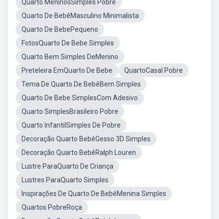
Quarto MeninosSimples Pobre
Quarto De BebêMasculino Minimalista
Quarto De BebePequeno
FotosQuarto De Bebe Simples
Quarto Bem Simples DeMenino
Preteleira EmQuarto De Bebe
QuartoCasal Pobre
Tema De Quarto De BebêBem Simples
Quarto De Bebe SimplesCom Adesivo
Quarto SimplesBrasileiro Pobre
Quarto InfantilSimples De Pobre
Decoração Quarto BebêGesso 3D Simples
Decoração Quarto BebêRalph Louren
Lustre ParaQuarto De Criança
Lustres ParaQuarto Simples
Inspirações De Quarto De BebêMenina Simples
Quartos PobreRoça