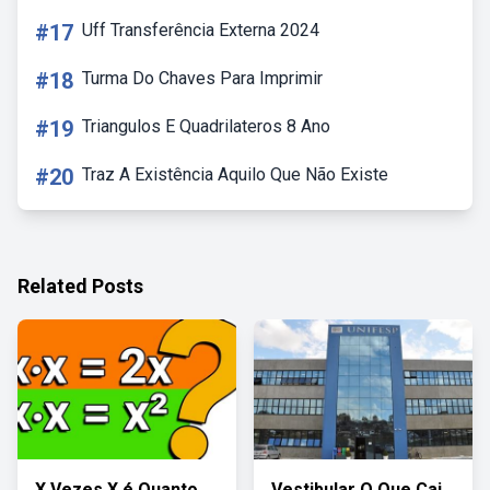
#17
Uff Transferência Externa 2024
#18
Turma Do Chaves Para Imprimir
#19
Triangulos E Quadrilateros 8 Ano
#20
Traz A Existência Aquilo Que Não Existe
Related Posts
X Vezes X é Quanto
Vestibular O Que Cai