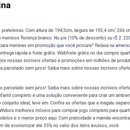
ina
prateleiras. Com altura de 194,5cm, largura de 192,4 cm/ 266 c
meninos florença branco. No pix (10% de desconto) ou r$ 2. 22
 para meninas em promoção que você procura? Relaxa na americ
trega rápida e frete grátis. Webfrete grátis no dia compre quar
bre nossas incríveis ofertas e promoções em milhões de produt
a parcelado sem juros! Saiba mais sobre nossas incríveis ofert
o parcelado sem juros! Saiba mais sobre nossas incríveis ofert
antil completo é uma solução conveniente para criar um ambie
o conjunto ideal, leve em. Confira as ofertas que a magalu separ
. Webos melhores móveis para comprar jogo completo para quart
s modelos e o menor preço aqui. Com praticidade a mamãe encontra
ém de economizar até 35% no valor dos itens avulsos, você.