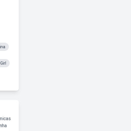
ina
Girl
cnicas
inha