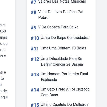
#7
Valores Das Notas Musicais
#8
Valor Do Livro Pai Rico Pai
Pobre
m e
#9
V De Cabeça Para Baixo
0,58
anas
#10
Usina De Itaipu Curiosidades
to de
#11
Uma Urna Contem 10 Bolas
os.
as e
#12
Uma Dificuldade Para Se
Definir Ciência Se Baseia
as e
#13
Um Homem Por Inteiro Final
nte
Explicado
ou
#14
Um Gato Preto A Foi Cruzado
o de
Com Duas
 aqui
#15
Ultimo Capitulo De Mulheres