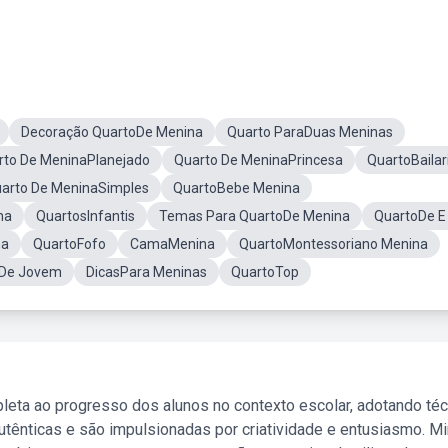
Decoração QuartoDe Menina
Quarto ParaDuas Meninas
rto De MeninaPlanejado
Quarto De MeninaPrincesa
QuartoBailar
arto De MeninaSimples
QuartoBebe Menina
na
QuartosInfantis
Temas Para QuartoDe Menina
QuartoDe E 
na
QuartoFofo
CamaMenina
QuartoMontessoriano Menina
oDe Jovem
DicasPara Meninas
QuartoTop
leta ao progresso dos alunos no contexto escolar, adotando té
tênticas e são impulsionadas por criatividade e entusiasmo. M