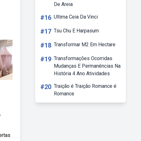
De Areia
#16
Ultima Ceia Da Vinci
#17
Tsu Chu E Harpasum
#18
Transformar M2 Em Hectare
#19
Transformações Ocorridas
Mudanças E Permanências Na
História 4 Ano Atividades
#20
Traição é Traição Romance é
Romance
e
ertas