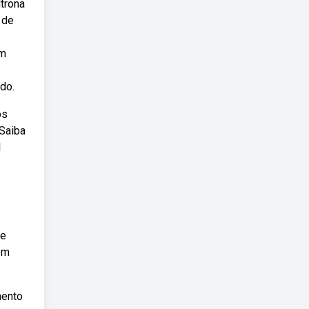
trona
 de
em
do.
os
 Saiba
l
de
em
mento