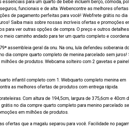
essenciais para um quarto de bebê incluem berço, cômoda, pol
seguros, funcionais e de alta. Webencontre as melhores ofertas
ições de pagamento perfeitas para você! Webfrete grátis no dia
uros! Saiba mais sobre nossas incríveis ofertas e promoções 
os para ver outras opções de compra. O preço e outros detalhes
ão meio caminho andado para ter um quarto completo e coordena
79ª assembleia geral da onu. Na onu, lula defendeu soberania d
s no dia compre quarto completo de menina parcelado sem juros!
 milhões de produtos. Webcama solteiro com 2 gavetas e paine
. Quarto infantil completo com 1. Webquarto completo menina em
ntra as melhores ofertas de produtos com entrega rápida.
prateleiras. Com altura de 194,5cm, largura de 375,6cm e 40cm 
e grátis no dia compre quarto completo para menino parcelado s
promoções em milhões de produtos.
as ofertas que a magalu separou para você. Facilidade no paga