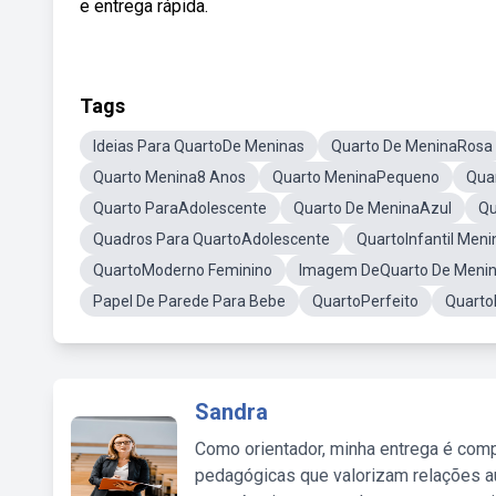
e entrega rápida.
Tags
Ideias Para QuartoDe Meninas
Quarto De MeninaRosa
Quarto Menina8 Anos
Quarto MeninaPequeno
Qua
Quarto ParaAdolescente
Quarto De MeninaAzul
Qu
Quadros Para QuartoAdolescente
QuartoInfantil Meni
QuartoModerno Feminino
Imagem DeQuarto De Meni
Papel De Parede Para Bebe
QuartoPerfeito
Quart
Sandra
Como orientador, minha entrega é comp
pedagógicas que valorizam relações au