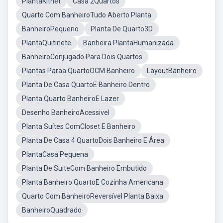
PlantaKitnet
Casa 2Quartos
Quarto Com BanheiroTudo Aberto Planta
BanheiroPequeno
Planta De Quarto3D
PlantaQuitinete
Banheira PlantaHumanizada
BanheiroConjugado Para Dois Quartos
Plantas Paraa QuartoOCM Banheiro
LayoutBanheiro
Planta De Casa QuartoE Banheiro Dentro
Planta Quarto BanheiroE Lazer
Desenho BanheiroAcessivel
Planta Suítes ComCloset E Banheiro
Planta De Casa 4 QuartoDois Banheiro E Área
PlantaCasa Pequena
Planta De SuiteCom Banheiro Embutido
Planta Banheiro QuartoE Cozinha Americana
Quarto Com BanheiroReversível Planta Baixa
BanheiroQuadrado