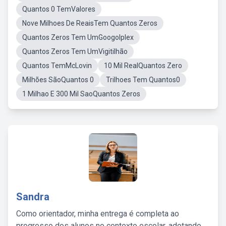
Quantos 0 TemValores
Nove Milhoes De ReaisTem Quantos Zeros
Quantos Zeros Tem UmGoogolplex
Quantos Zeros Tem UmVigitilhão
Quantos TemMcLovin
10 Mil RealQuantos Zero
Milhões SãoQuantos 0
Trilhoes Tem Quantos0
1 Milhao E 300 Mil SaoQuantos Zeros
Sandra
Como orientador, minha entrega é completa ao
progresso dos alunos no contexto escolar, adotando