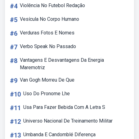
#4
Violência No Futebol Redação
#5
Vesícula No Corpo Humano
#6
Verduras Fotos E Nomes
#7
Verbo Speak No Passado
#8
Vantagens E Desvantagens Da Energia
Maremotriz
#9
Van Gogh Morreu De Que
#10
Uso Do Pronome Lhe
#11
Usa Para Fazer Bebida Com A Letra S
#12
Universo Nacional De Treinamento Militar
#13
Umbanda E Candomblé Diferença