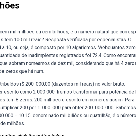
lhões
em mil milhões ou cem bilhões, é o número natural que corres
 tem 100 mil reais? Resposta verificada por especialistas. O
 a 10, ou seja, é composto por 10 algarismos. Webquantos zer
quantidade de inadimplentes registrados foi 72,4. Como encontra
que sobram nomeamos de dez mil, considerando que há 4 zero
de zeros que há num.
uídos r$ 200. 000,00 (duzentos mil reais) no valor bruto.
 escrito como 2 000 000. Iremos transformar para potência de
es tem 8 zeros. 200 milhões é escrito em números assim: Para
ltiplicar 200 por 1. 000. 000 para obter 200. 000. 000. Sabemo
 000 = 10 15, denominado mil biliões ou quatrilhão, é o númer
 de milhões.
mation, click the button below.