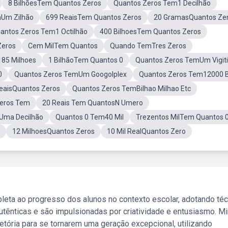
8 BilhõesTem Quantos Zeros
Quantos Zeros Tem1 Decilhão
mUm Zilhão
699 ReaisTem Quantos Zeros
20 GramasQuantos Ze
antos Zeros Tem1 Octilhão
400 BilhoesTem Quantos Zeros
Zeros
Cem MilTem Quantos
Quando TemTres Zeros
85 Milhoes
1 BilhãoTem Quantos 0
Quantos Zeros TemUm Vigiti
0
Quantos Zeros TemUm Googolplex
Quantos Zeros Tem12000 
ReaisQuantos Zeros
Quantos Zeros TemBilhao Milhao Etc
Zeros Tem
20 Reais Tem QuantosN Umero
Uma Decilhão
Quantos 0 Tem40 Mil
Trezentos MilTem Quantos 
12 MilhoesQuantos Zeros
10 Mil RealQuantos Zero
leta ao progresso dos alunos no contexto escolar, adotando té
tênticas e são impulsionadas por criatividade e entusiasmo. M
etória para se tornarem uma geração excepcional, utilizando