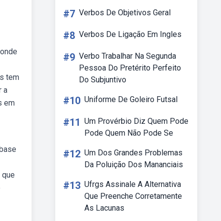
#7
Verbos De Objetivos Geral
#8
Verbos De Ligação Em Ingles
ponde
#9
Verbo Trabalhar Na Segunda
Pessoa Do Pretérito Perfeito
os tem
Do Subjuntivo
r a
#10
Uniforme De Goleiro Futsal
s em
#11
Um Provérbio Diz Quem Pode
Pode Quem Não Pode Se
 base
#12
Um Dos Grandes Problemas
Da Poluição Dos Mananciais
s que
#13
Ufrgs Assinale A Alternativa
o
Que Preenche Corretamente
As Lacunas