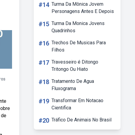
#14
Turma Da Mônica Jovem
Personagens Antes E Depois
#15
Turma Da Monica Jovens
Quadrinhos
#16
Trechos De Musicas Para
Filhos
#17
Travesseiro é Ditongo
Tritongo Ou Hiato
eros
#18
Tratamento De Agua
Fluxograma
#19
Transformar Em Notacao
nte
Cientifica
sobre
 de
#20
Tráfico De Animais No Brasil
a