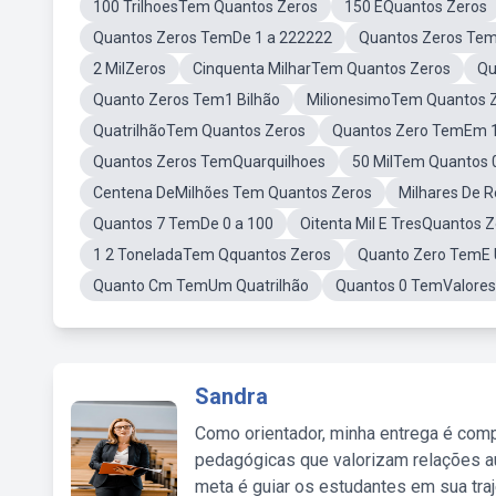
100 TrilhoesTem Quantos Zeros
150 ÉQuantos Zeros
Quantos Zeros TemDe 1 a 222222
Quantos Zeros Te
2 MilZeros
Cinquenta MilharTem Quantos Zeros
Qu
Quanto Zeros Tem1 Bilhão
MilionesimoTem Quantos 
QuatrilhãoTem Quantos Zeros
Quantos Zero TemEm 1
Quantos Zeros TemQuarquilhoes
50 MilTem Quantos 
Centena DeMilhões Tem Quantos Zeros
Milhares De 
Quantos 7 TemDe 0 a 100
Oitenta Mil E TresQuantos 
1 2 ToneladaTem Qquantos Zeros
Quanto Zero TemE 
Quanto Cm TemUm Quatrilhão
Quantos 0 TemValores
Sandra
Como orientador, minha entrega é comp
pedagógicas que valorizam relações au
meta é guiar os estudantes em sua traj