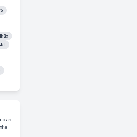
ro
lhão
BRL
0
cnicas
inha