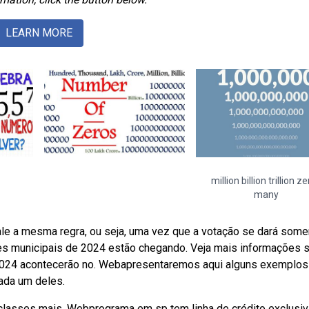
LEARN MORE
million billion trillion z
many
le a mesma regra, ou seja, uma vez que a votação se dará some
ões municipais de 2024 estão chegando. Veja mais informações 
 2024 acontecerão no. Webapresentaremos aqui alguns exemplos
ada um deles.
 classes mais. Webprograma em sp tem linha de crédito exclusiv