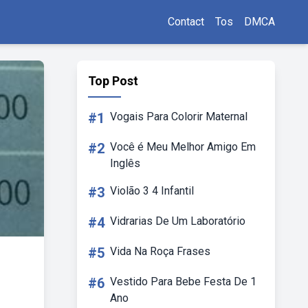
Contact
Tos
DMCA
Top Post
#1
Vogais Para Colorir Maternal
#2
Você é Meu Melhor Amigo Em
Inglês
#3
Violão 3 4 Infantil
#4
Vidrarias De Um Laboratório
#5
Vida Na Roça Frases
#6
Vestido Para Bebe Festa De 1
Ano