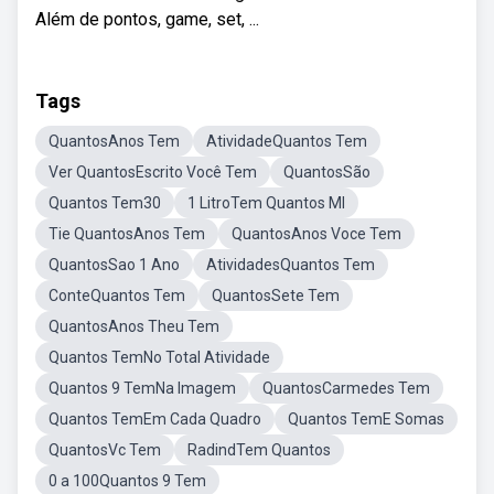
Além de pontos, game, set, ...
Tags
QuantosAnos Tem
AtividadeQuantos Tem
Ver QuantosEscrito Você Tem
QuantosSão
Quantos Tem30
1 LitroTem Quantos Ml
Tie QuantosAnos Tem
QuantosAnos Voce Tem
QuantosSao 1 Ano
AtividadesQuantos Tem
ConteQuantos Tem
QuantosSete Tem
QuantosAnos Theu Tem
Quantos TemNo Total Atividade
Quantos 9 TemNa Imagem
QuantosCarmedes Tem
Quantos TemEm Cada Quadro
Quantos TemE Somas
QuantosVc Tem
RadindTem Quantos
0 a 100Quantos 9 Tem