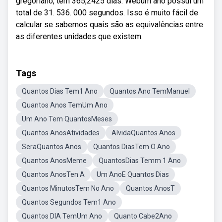
gregoriano, tem 365,2425 dias: Webum ano possui um
total de 31. 536. 000 segundos. Isso é muito fácil de
calcular se sabemos quais são as equivalências entre
as diferentes unidades que existem.
Tags
Quantos Dias Tem1 Ano
Quantos Ano TemManuel
Quantos Anos TemUm Ano
Um Ano Tem QuantosMeses
Quantos AnosAtividades
AlvidaQuantos Anos
SeraQuantos Anos
Quantos DiasTem O Ano
Quantos AnosMeme
QuantosDias Temm 1 Ano
Quantos AnosTen A
Um AnoE Quantos Dias
Quantos MinutosTem No Ano
Quantos AnosT
Quantos Segundos Tem1 Ano
Quantos DIA TemUm Ano
Quanto Cabe2Ano