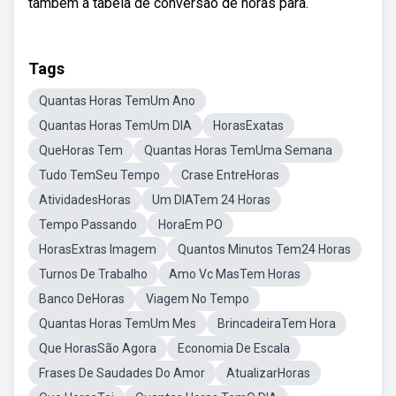
também a tabela de conversão de horas para.
Tags
Quantas Horas TemUm Ano
Quantas Horas TemUm DIA
HorasExatas
QueHoras Tem
Quantas Horas TemUma Semana
Tudo TemSeu Tempo
Crase EntreHoras
AtividadesHoras
Um DIATem 24 Horas
Tempo Passando
HoraEm PO
HorasExtras Imagem
Quantos Minutos Tem24 Horas
Turnos De Trabalho
Amo Vc MasTem Horas
Banco DeHoras
Viagem No Tempo
Quantas Horas TemUm Mes
BrincadeiraTem Hora
Que HorasSão Agora
Economia De Escala
Frases De Saudades Do Amor
AtualizarHoras