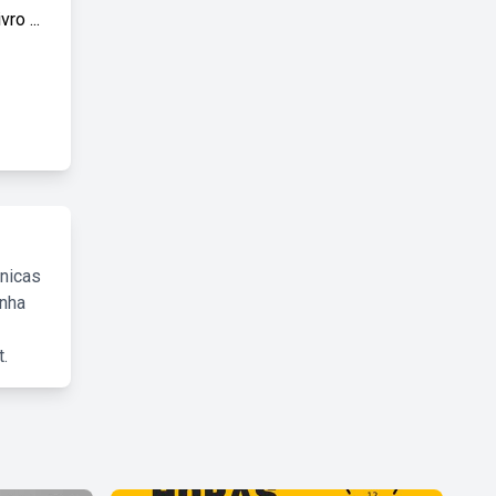
ro ...
cnicas
inha
.