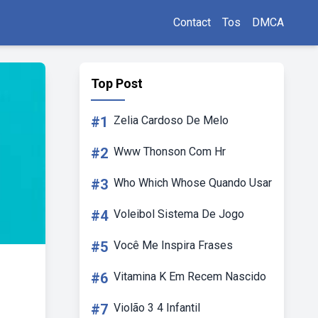
Contact
Tos
DMCA
Top Post
#1
Zelia Cardoso De Melo
#2
Www Thonson Com Hr
#3
Who Which Whose Quando Usar
#4
Voleibol Sistema De Jogo
#5
Você Me Inspira Frases
#6
Vitamina K Em Recem Nascido
#7
Violão 3 4 Infantil