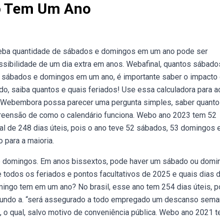
o Tem Um Ano
eba quantidade de sábados e domingos em um ano pode ser
sibilidade de um dia extra em anos. Webafinal, quantos sábado
 sábados e domingos em um ano, é importante saber o impacto
o, saiba quantos e quais feriados! Use essa calculadora para a
s. Webembora possa parecer uma pergunta simples, saber quant
eensão de como o calendário funciona. Webo ano 2023 tem 52
al de 248 dias úteis, pois o ano teve 52 sábados, 53 domingos 
 para a maioria.
 domingos. Em anos bissextos, pode haver um sábado ou domi
 todos os feriados e pontos facultativos de 2025 e quais dias 
go tem em um ano? No brasil, esse ano tem 254 dias úteis, p
egundo a. “será assegurado a todo empregado um descanso sema
, o qual, salvo motivo de conveniência pública. Webo ano 2021 