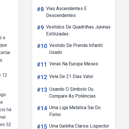
#8
Vias Ascendentes E
Descendentes
#9
Vestidos De Quadrilhas Juninas
Estilizadas
s e
 que
#10
Vestido De Prenda Infantil
Usado
certar
os
#11
Verao Na Europa Meses
e 12
#12
Vela De 21 Dias Valor
#13
Usando O Símbolo Ou
ngo
Compare As Potências
da
#14
Uma Liga Metálica Sai Do
ois há
Forno
nal
tem 52
#15
Uma Galinha Clarice Lispector