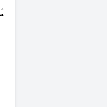
s e
para