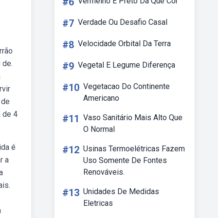
#6
Vermelho E Preto Dá Que Cor
#7
Verdade Ou Desafio Casal
#8
Velocidade Orbital Da Terra
rrão
 de.
#9
Vegetal E Legume Diferença
a
#10
Vegetacao Do Continente
vir
Americano
 de
 de 4
#11
Vaso Sanitário Mais Alto Que
O Normal
ida é
#12
Usinas Termoelétricas Fazem
r a
Uso Somente De Fontes
Renováveis.
a
is.
#13
Unidades De Medidas
Eletricas
a