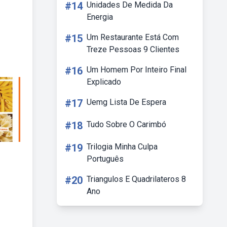
#14
Unidades De Medida Da
Energia
#15
Um Restaurante Está Com
Treze Pessoas 9 Clientes
#16
Um Homem Por Inteiro Final
Explicado
#17
Uemg Lista De Espera
#18
Tudo Sobre O Carimbó
#19
Trilogia Minha Culpa
Português
#20
Triangulos E Quadrilateros 8
Ano