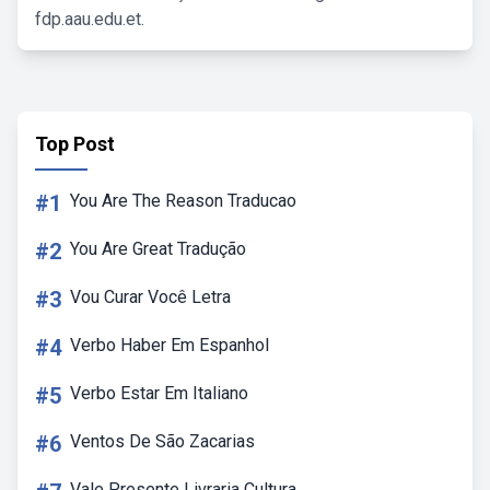
fdp.aau.edu.et.
Top Post
#1
You Are The Reason Traducao
#2
You Are Great Tradução
#3
Vou Curar Você Letra
#4
Verbo Haber Em Espanhol
#5
Verbo Estar Em Italiano
#6
Ventos De São Zacarias
Vale Presente Livraria Cultura