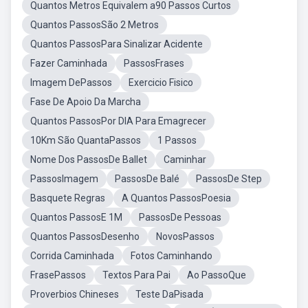
Quantos Metros Equivalem a90 Passos Curtos
Quantos PassosSão 2 Metros
Quantos PassosPara Sinalizar Acidente
Fazer Caminhada
PassosFrases
Imagem DePassos
Exercicio Fisico
Fase De Apoio Da Marcha
Quantos PassosPor DIA Para Emagrecer
10Km São QuantaPassos
1 Passos
Nome Dos PassosDe Ballet
Caminhar
PassosImagem
PassosDe Balé
PassosDe Step
Basquete Regras
A Quantos PassosPoesia
Quantos PassosE 1M
PassosDe Pessoas
Quantos PassosDesenho
NovosPassos
Corrida Caminhada
Fotos Caminhando
FrasePassos
Textos Para Pai
Ao PassoQue
Proverbios Chineses
Teste DaPisada