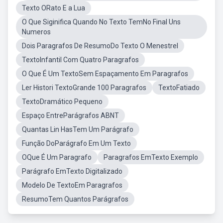
Texto ORato E a Lua
O Que Siginifica Quando No Texto TemNo Final Uns
Numeros
Dois Paragrafos De ResumoDo Texto O Menestrel
TextoInfantil Com Quatro Paragrafos
O Que É Um TextoSem Espaçamento Em Paragrafos
Ler Histori TextoGrande 100 Paragrafos
TextoFatiado
TextoDramático Pequeno
Espaço EntreParágrafos ABNT
Quantas Lin HasTem Um Parágrafo
Função DoParágrafo Em Um Texto
OQue É Um Paragrafo
Paragrafos EmTexto Exemplo
Parágrafo EmTexto Digitalizado
Modelo De TextoEm Paragrafos
ResumoTem Quantos Parágrafos