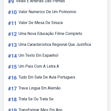
#9
Veias E Arterias Das Pernas
#10
Valor Numerico De Um Polinomio
#11
Valor De Mesa De Sinuca
#12
Uma Nova Educação Filme Completo
#13
Uma Caracteristica Regional Que Justifica
#14
Um Texto Em Espanhol
#15
Um Pais Com A Letra A
#16
Tudo Em Sala De Aula Portugues
#17
Trava Lingua Em Alemão
#18
Trata Se Ou Trata Se
#19
Transformar Mes Em Ano